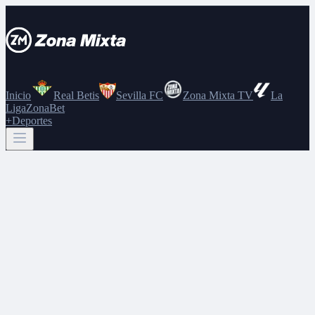
Inicio
Real Betis
Sevilla FC
Zona Mixta TV
La
Liga
ZonaBet
+Deportes