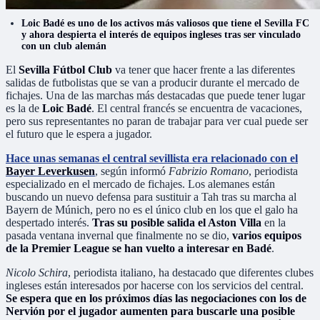
Loic Badé es uno de los activos más valiosos que tiene el Sevilla FC
y ahora despierta el interés de equipos ingleses tras ser vinculado
con un club alemán
El
Sevilla Fútbol Club
va tener que hacer frente a las diferentes
salidas de futbolistas que se van a producir durante el mercado de
fichajes. Una de las marchas más destacadas que puede tener lugar
es la de
Loic Badé
. El central francés se encuentra de vacaciones,
pero sus representantes no paran de trabajar para ver cual puede ser
el futuro que le espera a jugador.
Hace unas semanas el central sevillista era relacionado con el
Bayer Leverkusen
, según informó
Fabrizio Romano
, periodista
especializado en el mercado de fichajes. Los alemanes están
buscando un nuevo defensa para sustituir a Tah tras su marcha al
Bayern de Múnich, pero no es el único club en los que el galo ha
despertado interés.
Tras su posible salida el Aston Villa
en la
pasada ventana invernal que finalmente no se dio,
varios equipos
de la Premier League se han vuelto a interesar en Badé
.
Nicolo Schira
, periodista italiano, ha destacado que diferentes clubes
ingleses están interesados por hacerse con los servicios del central.
Se espera que en los próximos días las negociaciones con los de
Nervión por el jugador aumenten para buscarle una posible