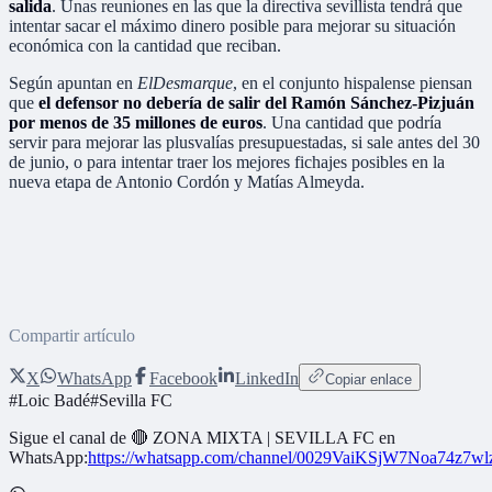
salida
. Unas reuniones en las que la directiva sevillista tendrá que
intentar sacar el máximo dinero posible para mejorar su situación
económica con la cantidad que reciban.
Según apuntan en
ElDesmarque
, en el conjunto hispalense piensan
que
el defensor no debería de salir del Ramón Sánchez-Pizjuán
por menos de 35 millones de euros
. Una cantidad que podría
servir para mejorar las plusvalías presupuestadas, si sale antes del 30
de junio, o para intentar traer los mejores fichajes posibles en la
nueva etapa de Antonio Cordón y Matías Almeyda.
Compartir artículo
X
WhatsApp
Facebook
LinkedIn
Copiar enlace
#
Loic Badé
#
Sevilla FC
Sigue el canal de
🔴 ZONA MIXTA | SEVILLA FC
en
WhatsApp:
https://whatsapp.com/channel/0029VaiKSjW7Noa74z7w