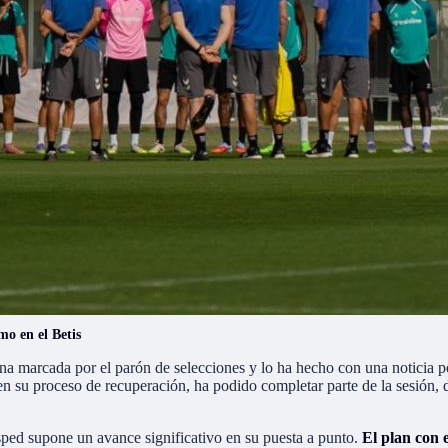
mo en el Betis
 marcada por el parón de selecciones y lo ha hecho con una noticia po
en su proceso de recuperación, ha podido completar parte de la sesión, 
ésped supone un avance significativo en su puesta a punto.
El plan con e