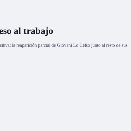
eso al trabajo
iva: la reaparición parcial de Giovani Lo Celso junto al resto de sus