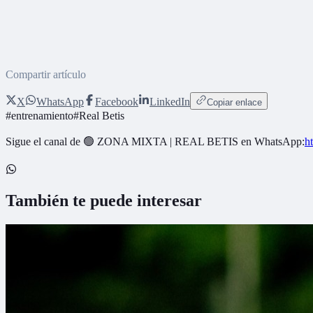
Compartir artículo
X
WhatsApp
Facebook
LinkedIn
Copiar enlace
#
entrenamiento
#
Real Betis
Sigue el canal de
🟢 ZONA MIXTA | REAL BETIS
en WhatsApp:
h
También te puede interesar