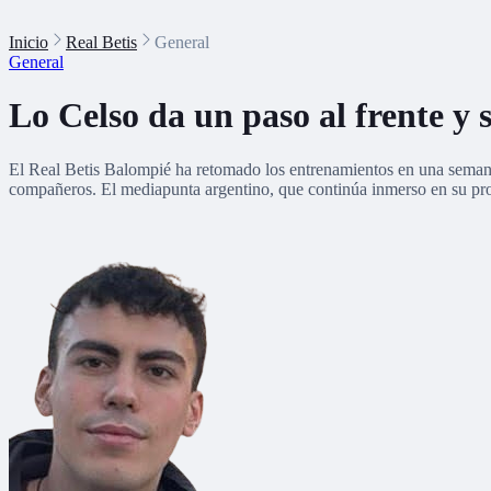
Inicio
Real Betis
General
General
Lo Celso da un paso al frente y s
El Real Betis Balompié ha retomado los entrenamientos en una semana m
compañeros. El mediapunta argentino, que continúa inmerso en su pr