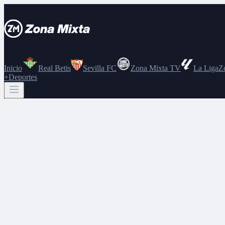
Inicio
Real Betis
Sevilla FC
Zona Mixta TV
La Liga
Z
+Deportes