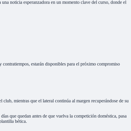
ta una noticia esperanzadora en un momento clave del curso, donde el
hay contratiempos, estarán disponibles para el próximo compromiso
el club, mientras que el lateral continúa al margen recuperándose de su
os días que quedan antes de que vuelva la competición doméstica, pasa
lantilla bética.