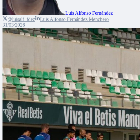
Luis Alfonso Fernández
@luisalf_fdez
Luis Alfonso Fernández Menchero
31/03/2026