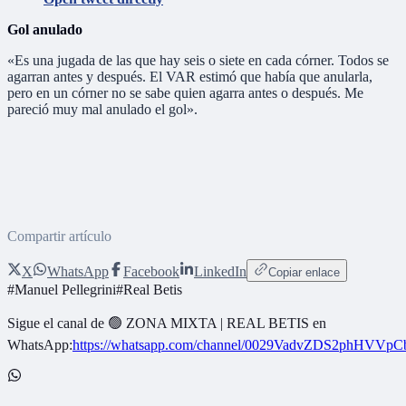
Gol anulado
«Es una jugada de las que hay seis o siete en cada córner. Todos se
agarran antes y después. El VAR estimó que había que anularla,
pero en un córner no se sabe quien agarra antes o después. Me
pareció muy mal anulado el gol».
Compartir artículo
X
WhatsApp
Facebook
LinkedIn
Copiar enlace
#
Manuel Pellegrini
#
Real Betis
Sigue el canal de
🟢 ZONA MIXTA | REAL BETIS
en
WhatsApp:
https://whatsapp.com/channel/0029VadvZDS2phHVVpC