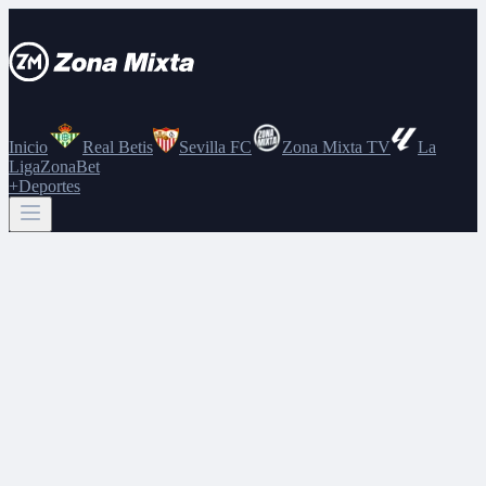
Inicio
Real Betis
Sevilla FC
Zona Mixta TV
La
Liga
ZonaBet
+Deportes