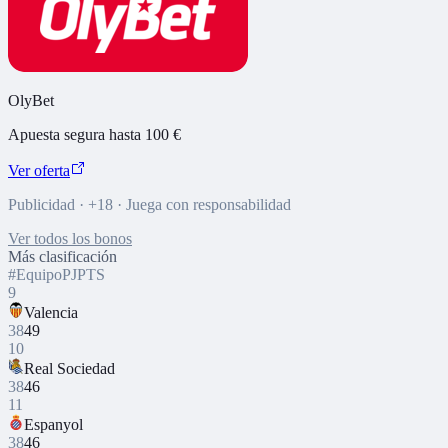
OlyBet
Apuesta segura hasta 100 €
Ver oferta
Publicidad · +18 · Juega con responsabilidad
Ver todos los bonos
Más clasificación
#
Equipo
PJ
PTS
9
Valencia
38
49
10
Real Sociedad
38
46
11
Espanyol
38
46