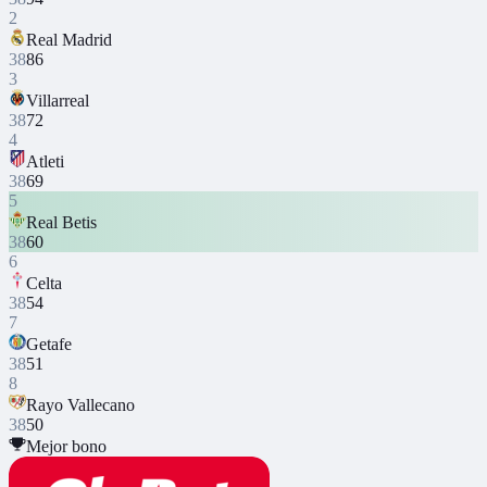
2
Real Madrid
38
86
3
Villarreal
38
72
4
Atleti
38
69
5
Real Betis
38
60
6
Celta
38
54
7
Getafe
38
51
8
Rayo Vallecano
38
50
Mejor bono