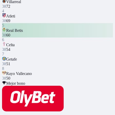
Villarreal
38
72
4
Atleti
38
69
5
Real Betis
38
60
6
Celta
38
54
7
Getafe
38
51
8
Rayo Vallecano
38
50
Mejor bono