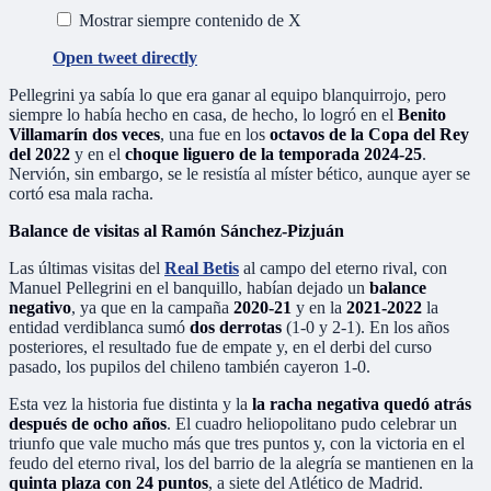
Mostrar siempre contenido de X
Open tweet directly
Pellegrini ya sabía lo que era ganar al equipo blanquirrojo, pero
siempre lo había hecho en casa, de hecho, lo logró en el
Benito
Villamarín dos veces
, una fue en los
octavos de la Copa del Rey
del 2022
y en el
choque liguero de la temporada 2024-25
.
Nervión, sin embargo, se le resistía al míster bético, aunque ayer se
cortó esa mala racha.
Balance de visitas al Ramón Sánchez-Pizjuán
Las últimas visitas del
Real Betis
al campo del eterno rival, con
Manuel Pellegrini en el banquillo, habían dejado un
balance
negativo
, ya que en la campaña
2020-21
y en la
2021-2022
la
entidad verdiblanca sumó
dos derrotas
(1-0 y 2-1). En los años
posteriores, el resultado fue de empate y, en el derbi del curso
pasado, los pupilos del chileno también cayeron 1-0.
Esta vez la historia fue distinta y la
la racha negativa quedó atrás
después de ocho años
. El cuadro heliopolitano pudo celebrar un
triunfo que vale mucho más que tres puntos y, con la victoria en el
feudo del eterno rival, los del barrio de la alegría se mantienen en la
quinta plaza con 24 puntos
, a siete del Atlético de Madrid.