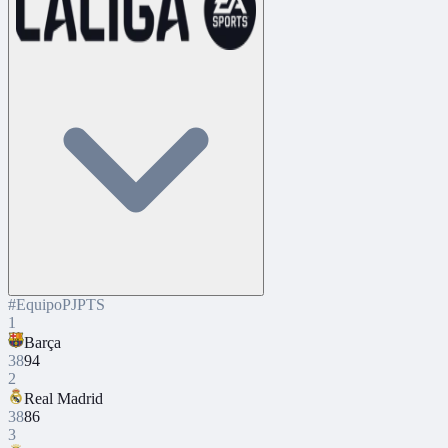
#
Equipo
PJ
PTS
1
Barça
38
94
2
Real Madrid
38
86
3