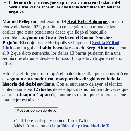
El técnico chileno consigue su primera victoria en el estadio del
Sevilla tras varios años en los que había acumulado un balance
negativo
Manuel Pellegrini
, entrenador del
Real Betis Balompié
y recién
renovado hasta 2027, por fin ha conseguido tachar una de las
casillas que tenía pendientes desde que llegó al banquillo
verdiblanco,
ganar un Gran Derbi en el Ramón Sánchez-
Pizjuán
. El conjunto de Heliópolis se impuso al
Sevilla Fútbol
Club
con un gol de
Pablo Fornals
y otro de
Sergi Altimira
y, con
el 0-2 que dictó sentencia, los de las 13 barras pusieron fin a una
sequía que alargaba desde el famoso 3-5 que tuvo lugar en el año
2018.
Además, el ‘Ingeniero’ rompió el maleficio el día que se convirtió en
el
segundo entrenador con más partidos dirigidos en toda la
historia del derbi sevillano
. Con el encuentro de ayer, el técnico
chileno suma ya
12 duelos
de este tipo, mismo número de veces que
acumula
Joaquín Caparrós
, aunque es cierto que el utrerano tiene
una mejor estadística.
Mostrar contenido de X
Click here to display content from Twitter.
Más información en la
política de privacidad de X
.