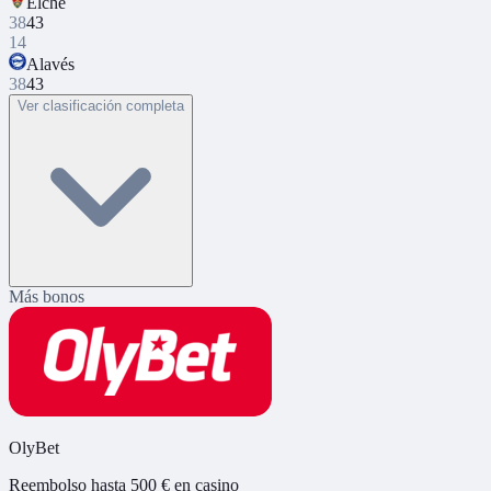
Elche
38
43
14
Alavés
38
43
Ver clasificación completa
Más bonos
OlyBet
Reembolso hasta 500 € en casino