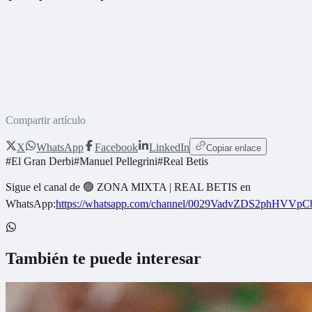
Compartir artículo
X
WhatsApp
Facebook
LinkedIn
Copiar enlace
#
El Gran Derbi
#
Manuel Pellegrini
#
Real Betis
Sigue el canal de
🟢 ZONA MIXTA | REAL BETIS
en
WhatsApp:
https://whatsapp.com/channel/0029VadvZDS2phHVVpC
También te puede interesar