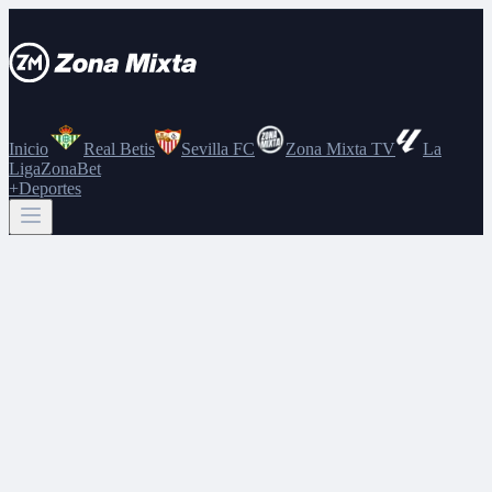
Inicio
Real Betis
Sevilla FC
Zona Mixta TV
La
Liga
ZonaBet
+Deportes