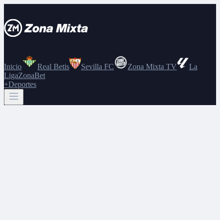
Inicio
Real Betis
Sevilla FC
Zona Mixta TV
La
Liga
ZonaBet
+Deportes