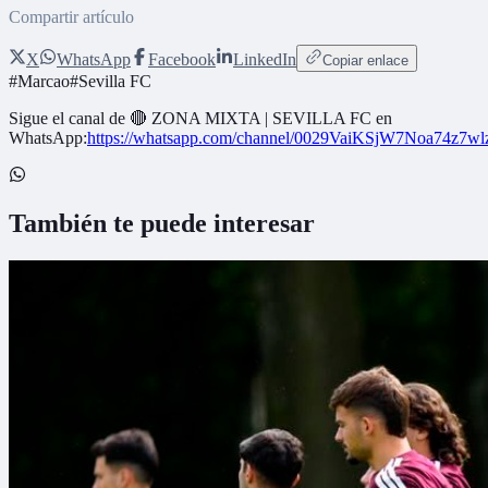
Compartir artículo
X
WhatsApp
Facebook
LinkedIn
Copiar enlace
#
Marcao
#
Sevilla FC
Sigue el canal de
🔴 ZONA MIXTA | SEVILLA FC
en
WhatsApp:
https://whatsapp.com/channel/0029VaiKSjW7Noa74z7w
También te puede interesar