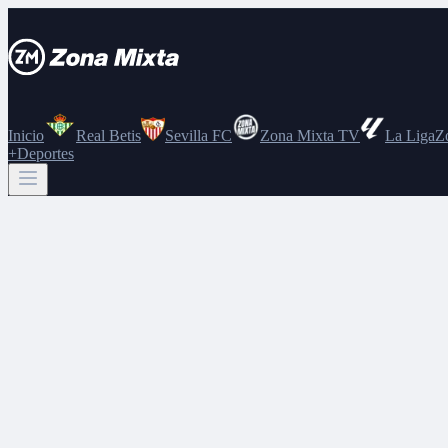
Inicio
Real Betis
Sevilla FC
Zona Mixta TV
La Liga
Z
+Deportes