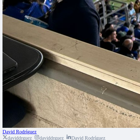
David Rodríguez
daviddrguez_
daviddrguez_
David Rodríguez