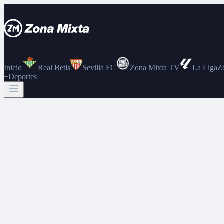
Inicio
Real Betis
Sevilla FC
Zona Mixta TV
La Liga
Z
+Deportes