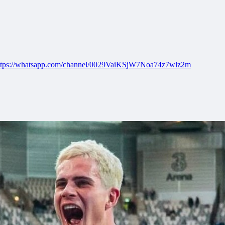
ttps://whatsapp.com/channel/0029VaiKSjW7Noa74z7wlz2m