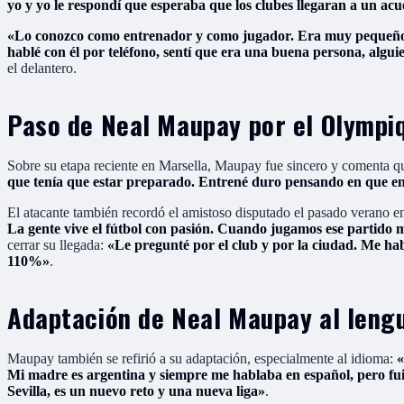
yo y yo le respondí que esperaba que los clubes llegaran a un ac
«Lo conozco como entrenador y como jugador. Era muy pequeño c
hablé con él por teléfono, sentí que era una buena persona, alguien
el delantero.
Paso de Neal Maupay por el Olympi
Sobre su etapa reciente en Marsella, Maupay fue sincero y comenta q
que tenía que estar preparado. Entrené duro pensando en que en
El atacante también recordó el amistoso disputado el pasado verano en
La gente vive el fútbol con pasión. Cuando jugamos ese partido 
cerrar su llegada:
«Le pregunté por el club y por la ciudad. Me hab
110%»
.
Adaptación de Neal Maupay al leng
Maupay también se refirió a su adaptación, especialmente al idioma:
«
Mi madre es argentina y siempre me hablaba en español, pero fui
Sevilla, es un nuevo reto y una nueva liga»
.