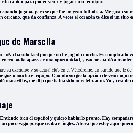
uerdo rápido para poder venir y jugar en su equipo»
.
uando jugaba, pero sé que fue un gran futbolista. Me gusta su me
 cercano, que da confianza. A veces el corazón te dice si un sitio es
que de Marsella
ue:
«No ha sido fácil porque no he jugado mucho. Es complicado ve
 enero podía aparecer una oportunidad, y eso me ayudó a mantener
tre su exequipo y su actual club en el Vélodrome, un partido que le de
me gustó mucho el equipo. Cuando surgió la opción de venir aquí n
ló maravillas, me dijo que había sido muy feliz aquí. Yo ya estaba
uaje
Entiendo bien el español y quiero hablarlo pronto. Hay compañero
 un poco vago porque usaba el inglés. Ahora que estoy aquí quiero