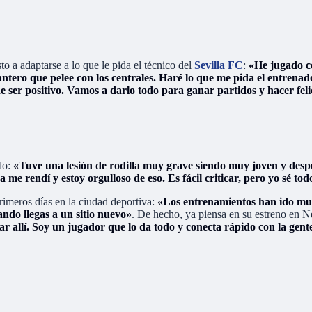
sto a adaptarse a lo que le pida el técnico del
Sevilla FC
:
«He jugado co
tero que pelee con los centrales. Haré lo que me pida el entrenad
ser positivo. Vamos a darlo todo para ganar partidos y hacer felic
do:
«Tuve una lesión de rodilla muy grave siendo muy joven y des
e rendí y estoy orgulloso de eso. Es fácil criticar, pero yo sé tod
rimeros días en la ciudad deportiva:
«Los entrenamientos han ido muy
do llegas a un sitio nuevo»
. De hecho, ya piensa en su estreno en N
r allí. Soy un jugador que lo da todo y conecta rápido con la gente