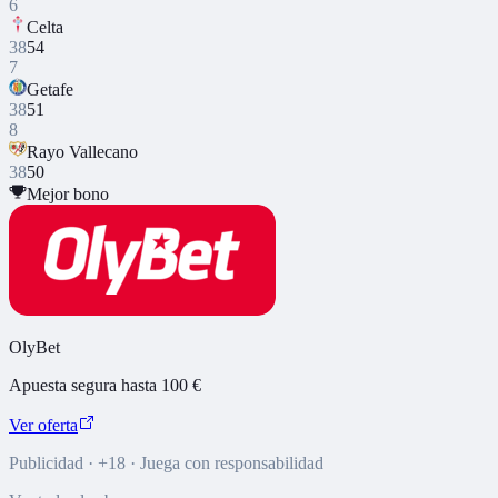
6
Celta
38
54
7
Getafe
38
51
8
Rayo Vallecano
38
50
Mejor bono
OlyBet
Apuesta segura hasta 100 €
Ver oferta
Publicidad · +18 · Juega con responsabilidad