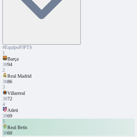
#
Equipo
PJ
PTS
1
Barça
38
94
2
Real Madrid
38
86
3
Villarreal
38
72
4
Atleti
38
69
5
Real Betis
38
60