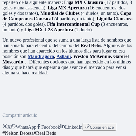
reparten de la siguiente manera:
Liga MX Clausura
(17 partidos, 3
goles y una asistencia),
Liga MX Apertura
(16 encuentros, dos
goles y dos tantos),
Mundial de Clubes
(4 duelos, un tanto),
Copa
de Campeones Concacaf
(4 partidos, un tanto),
Liguilla Clausura
(4 partidos, dos goles),
Fifa Intercontinental Cup
(3 encuentros,
un tanto) y
Liga MX U23 Apertura
(1 duelo).
Un nuevo profesional que se suma a una larga lista de nombres que
han sonado para el centro del campo del
Real Betis
. Algunos de los
nombres que han aparecido en los últimos días para jugar en esa
posición son
Mandragora
,
Asllani
, Weston McKennie, Gabriel
Moscardo
… Diferentes opciones que han aparecido en los últimos
días y que habrá que esperar a que avance el mercado para ver si
alguna se hace realidad.
Compartir artículo
X
WhatsApp
Facebook
LinkedIn
Copiar enlace
#
Nelson Deossa
#
Real Betis