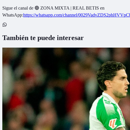
Sigue el canal de
🟢 ZONA MIXTA | REAL BETIS
en
WhatsApp:
https://whatsapp.com/channel/0029VadvZDS2phHVVpC
También te puede interesar