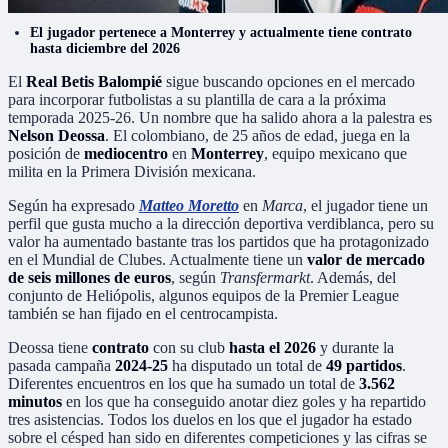
El jugador pertenece a Monterrey y actualmente tiene contrato
hasta diciembre del 2026
El
Real Betis Balompié
sigue buscando opciones en el mercado
para incorporar futbolistas a su plantilla de cara a la próxima
temporada 2025-26. Un nombre que ha salido ahora a la palestra es
Nelson Deossa
. El colombiano, de 25 años de edad, juega en la
posición de
mediocentro
en
Monterrey
, equipo mexicano que
milita en la Primera División mexicana.
Según ha expresado
Matteo Moretto
en
Marca
, el jugador tiene un
perfil que gusta mucho a la dirección deportiva verdiblanca, pero su
valor ha aumentado bastante tras los partidos que ha protagonizado
en el Mundial de Clubes. Actualmente tiene un
valor de mercado
de seis millones de euros
, según
Transfermarkt
. Además, del
conjunto de Heliópolis, algunos equipos de la Premier League
también se han fijado en el centrocampista.
Deossa tiene
contrato
con su club
hasta el 2026
y durante la
pasada campaña
2024-25
ha disputado un total de
49 partidos
.
Diferentes encuentros en los que ha sumado un total de
3.562
minutos
en los que ha conseguido anotar diez goles y ha repartido
tres asistencias. Todos los duelos en los que el jugador ha estado
sobre el césped han sido en diferentes competiciones y las cifras se