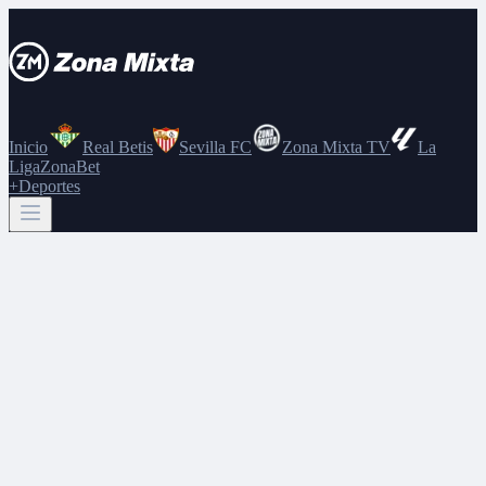
Inicio
Real Betis
Sevilla FC
Zona Mixta TV
La
Liga
ZonaBet
+Deportes