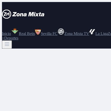
Inicio
Real Betis
Sevilla FC
Zona Mixta TV
La Liga
Z
+Deportes