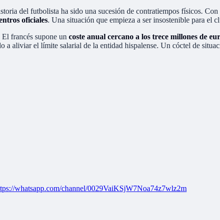
historia del futbolista ha sido una sucesión de contratiempos físicos. Co
ntros oficiales
. Una situación que empieza a ser insostenible para el c
. El francés supone un
coste anual cercano a los trece millones de eu
 a aliviar el límite salarial de la entidad hispalense. Un cóctel de situ
ttps://whatsapp.com/channel/0029VaiKSjW7Noa74z7wlz2m