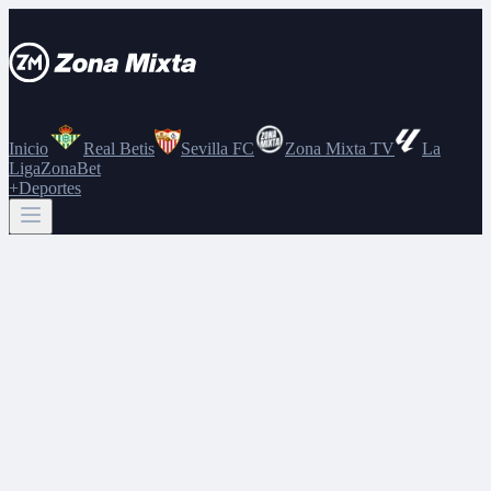
Inicio
Real Betis
Sevilla FC
Zona Mixta TV
La
Liga
ZonaBet
+Deportes