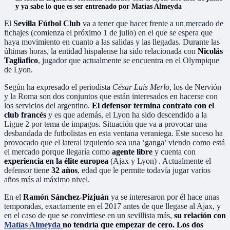
y ya sabe lo que es ser entrenado por Matías Almeyda
El
Sevilla Fútbol Club
va a tener que hacer frente a un mercado de
fichajes (comienza el próximo 1 de julio) en el que se espera que
haya movimiento en cuanto a las salidas y las llegadas. Durante las
últimas horas, la entidad hispalense ha sido relacionada con
Nicolás
Tagliafico
, jugador que actualmente se encuentra en el Olympique
de Lyon.
Según ha expresado el periodista
César Luis Merlo
, los de Nervión
y la Roma son dos conjuntos que están interesados en hacerse con
los servicios del argentino.
El defensor termina contrato con el
club francés
y es que además, el Lyon ha sido descendido a la
Ligue 2 por tema de impagos. Situación que va a provocar una
desbandada de futbolistas en esta ventana veraniega. Este suceso ha
provocado que el lateral izquierdo sea una ‘ganga’ viendo como está
el mercado porque llegaría como
agente libre
y cuenta con
experiencia en la élite europea
(Ajax y Lyon) . Actualmente el
defensor tiene
32 años
, edad que le permite todavía jugar varios
años más al máximo nivel.
En el
Ramón Sánchez-Pizjuán
ya se interesaron por él hace unas
temporadas, exactamente en el 2017 antes de que llegase al Ajax, y
en el caso de que se convirtiese en un sevillista más,
su relación con
Matías Almeyda
no tendría que empezar de cero. Los dos