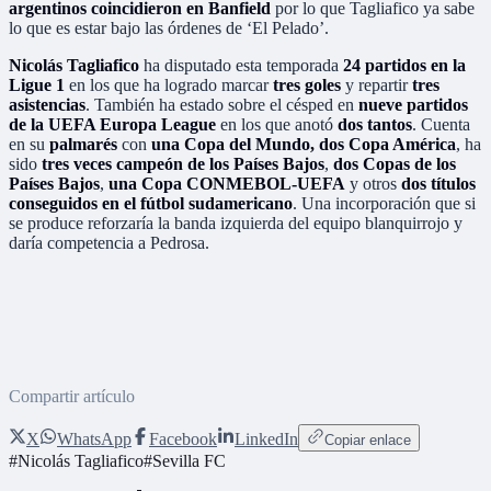
argentinos coincidieron en Banfield
por lo que Tagliafico ya sabe
lo que es estar bajo las órdenes de ‘El Pelado’.
Nicolás Tagliafico
ha disputado esta temporada
24 partidos en la
Ligue 1
en los que ha logrado marcar
tres goles
y repartir
tres
asistencias
. También ha estado sobre el césped en
nueve partidos
de la UEFA Europa League
en los que anotó
dos tantos
. Cuenta
en su
palmarés
con
una Copa del Mundo, dos Copa América
, ha
sido
tres veces campeón de los Países Bajos
,
dos Copas de los
Países Bajos
,
una Copa CONMEBOL-UEFA
y otros
dos títulos
conseguidos en el fútbol sudamericano
. Una incorporación que si
se produce reforzaría la banda izquierda del equipo blanquirrojo y
daría competencia a Pedrosa.
Compartir artículo
X
WhatsApp
Facebook
LinkedIn
Copiar enlace
#
Nicolás Tagliafico
#
Sevilla FC