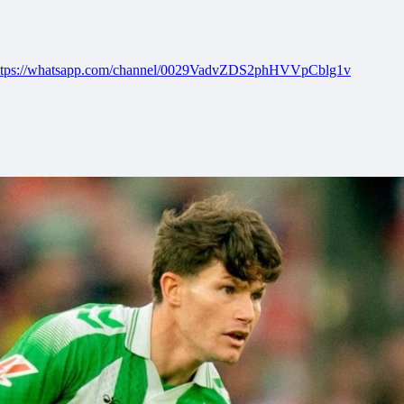
ttps://whatsapp.com/channel/0029VadvZDS2phHVVpCblg1v