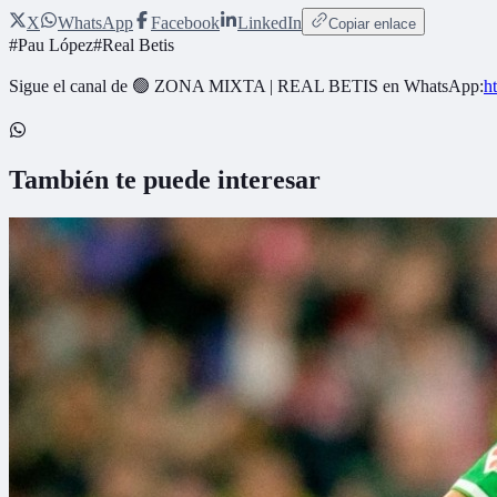
X
WhatsApp
Facebook
LinkedIn
Copiar enlace
#
Pau López
#
Real Betis
Sigue el canal de
🟢 ZONA MIXTA | REAL BETIS
en WhatsApp:
h
También te puede interesar