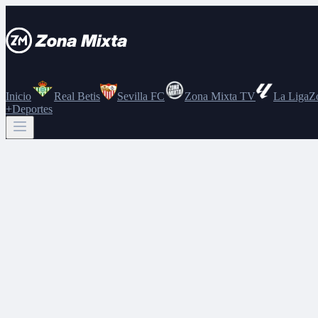
Inicio
Real Betis
Sevilla FC
Zona Mixta TV
La Liga
Z
+Deportes