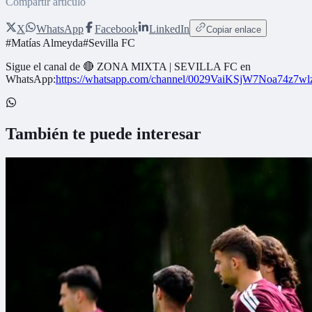
Compartir artículo
X
WhatsApp
Facebook
LinkedIn
Copiar enlace
#
Matías Almeyda
#
Sevilla FC
Sigue el canal de
🔴 ZONA MIXTA | SEVILLA FC
en
WhatsApp:
https://whatsapp.com/channel/0029VaiKSjW7Noa74z7w
También te puede interesar