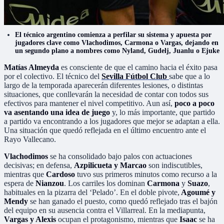
El técnico argentino comienza a perfilar su sistema y apuesta por
jugadores clave como Vlachodimos, Carmona o Vargas, dejando en
un segundo plano a nombres como Nyland, Gudelj, Juanlu o Ejuke
Matías Almeyda
es consciente de que el camino hacia el éxito pasa
por el colectivo. El técnico del
Sevilla Fútbol Club
sabe que a lo
largo de la temporada aparecerán diferentes lesiones, o distintas
situaciones, que conllevarán la necesidad de contar con todos sus
efectivos para mantener el nivel competitivo. Aun así,
poco a poco
va asentando una idea de juego
y, lo más importante, que partido
a partido va encontrando a los jugadores que mejor se adaptan a ella.
Una situación que quedó reflejada en el último encuentro ante el
Rayo Vallecano.
Vlachodimos
se ha consolidado bajo palos con actuaciones
decisivas; en defensa,
Azpilicueta y Marcao
son indiscutibles,
mientras que
Cardoso
tuvo sus primeros minutos como recurso a la
espera de
Nianzou
. Los carriles los dominan
Carmona
y
Suazo
,
habituales en la pizarra del ‘Pelado’. En el doble pivote,
Agoumé y
Mendy
se han ganado el puesto, como quedó reflejado tras el bajón
del equipo en su ausencia contra el Villarreal. En la mediapunta,
Vargas y Alexis
ocupan el protagonismo, mientras que
Isaac
se ha