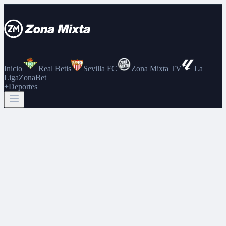
Inicio
Real Betis
Sevilla FC
Zona Mixta TV
La
Liga
ZonaBet
+Deportes