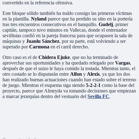
convertido en la referencia ofensiva.
Este bloque sólido también ha traído consigo las primeras víctimas
en la plantilla.
Nyland
parece que ha perdido su sitio en la portería
tras tres encuentros consecutivos en el banquillo.
Gudelj
, primer
capitán, tampoco tuvo minutos en Vallecas, donde el entrenador
sevillistas confió en la pareja francesa para que ocupasen la sala de
máquinas y
Juanlu Sánchez
, por su parte, está volviendo a ser
superado por
Carmona
en el carril derecho.
Otro caso es el de
Chidera Ejuke
, que no ha terminado de
aprovechar sus oportunidades y ha quedado relegado por
Vargas
,
después de que el suizo le haya comido la tostada. Mientras tanto, el
otro costado se lo disputarán entre
Alfon
y
Alexis
, ya que los dos
han realizado buenas actuaciones cuando han estado sobre el terreno
de juego. Mientras el esquema siga siendo
5-2-2-1
como la base del
proyecto, parece que Almeyda va tomando decisiones que empiezan
a marcar jerarquías dentro del vestuario del
Sevilla FC
.