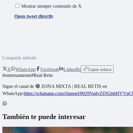
Mostrar siempre contenido de X
Open tweet directly
Compartir artículo
X
WhatsApp
Facebook
LinkedIn
Copiar enlace
#
entrenamiento
#
Real Betis
Sigue el canal de
🟢 ZONA MIXTA | REAL BETIS
en
WhatsApp:
https://whatsapp.com/channel/0029VadvZDS2phHVVpC
También te puede interesar