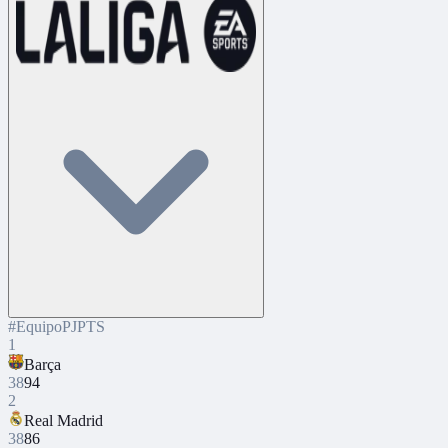
#
Equipo
PJ
PTS
1
Barça
38
94
2
Real Madrid
38
86