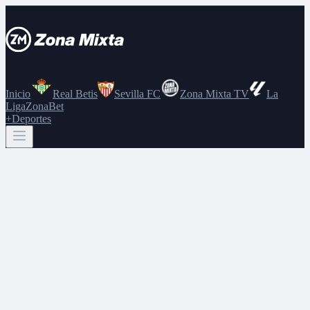
Inicio
Real Betis
Sevilla FC
Zona Mixta TV
La
Liga
ZonaBet
+Deportes