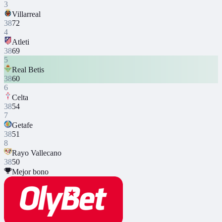
3
Villarreal
38
72
4
Atleti
38
69
5
Real Betis
38
60
6
Celta
38
54
7
Getafe
38
51
8
Rayo Vallecano
38
50
Mejor bono