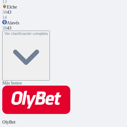
13
Elche
38
43
14
Alavés
38
43
Ver clasificación completa
Más bonos
OlyBet