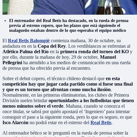
El entrenador del Real Betis ha destacado, en la rueda de prensa
previa al estreno copero, que los plazos que está siguiendo el
malagueño estaban dentro de lo que esperaba el equipo médico
El
Real Betis Balompié
comienza mañana, 30 de octubre, su
andadura en en la
Copa del Rey
. Los verdiblancos se enfrentan al
Atlético Palma del Río
en la
primera ronda del torneo del KO
y
por ello, durante la mañana de hoy, 29 de octubre,
Manuel
Pellegrini
ha atendido a los medios de comunicación en una rueda
de prensa que ha ofrecido previa al encuentro.
Sobre el debut copero, el técnico chileno destacó que
en esta
competición hay que jugar cada partido como si fuese una final
y que es un torneo que afrontan como mucha ilusión
.
Normalmente, en las primeras eliminatorias, los clubes de Primera
División suelen brindar
oportunidades a los futbolistas que tienen
menos minutos sobre el verde
. Mañana, cuando se conozca el
once titular, se sabrá por quién apostará el ‘Ingeniero’ para intentar
conseguir el pase a la siguiente ronda, pero lo que es seguro, es que
Isco Alarcón
no podrá estar en el estreno del
Real Betis
.
Al entrenador bético se le preguntó en la rueda de prensa sobre la