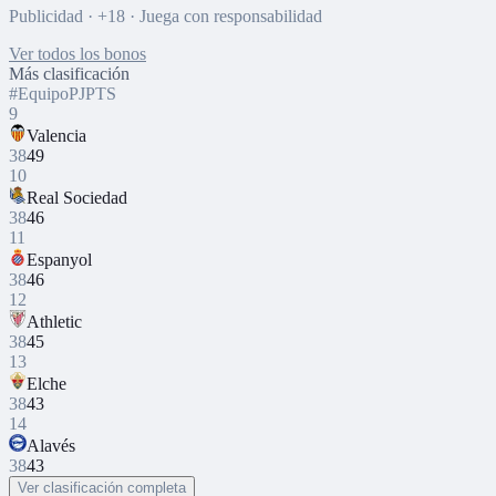
Publicidad · +18 · Juega con responsabilidad
Ver todos los bonos
Más clasificación
#
Equipo
PJ
PTS
9
Valencia
38
49
10
Real Sociedad
38
46
11
Espanyol
38
46
12
Athletic
38
45
13
Elche
38
43
14
Alavés
38
43
Ver clasificación completa