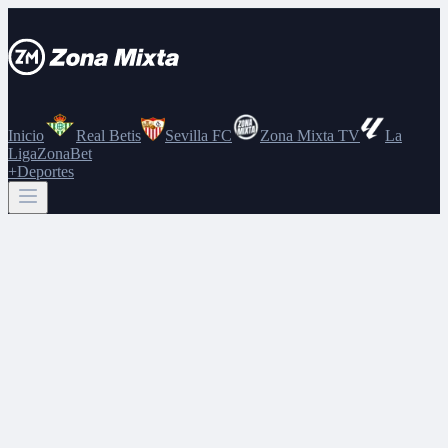
Inicio
Real Betis
Sevilla FC
Zona Mixta TV
La
Liga
ZonaBet
+Deportes