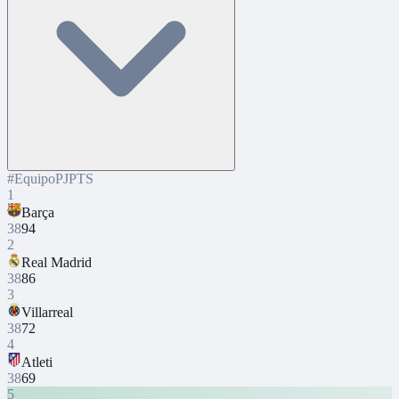
#
Equipo
PJ
PTS
1
Barça
38
94
2
Real Madrid
38
86
3
Villarreal
38
72
4
Atleti
38
69
5