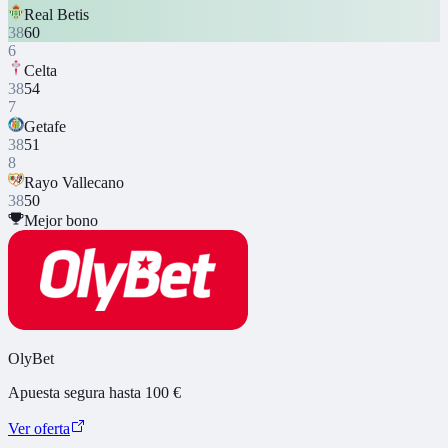
Real Betis
38
60
6
Celta
38
54
7
Getafe
38
51
8
Rayo Vallecano
38
50
Mejor bono
OlyBet
Apuesta segura hasta 100 €
Ver oferta