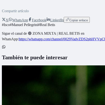
Compartir artículo
X
WhatsApp
Facebook
LinkedIn
Copiar enlace
#
Isco
#
Manuel Pellegrini
#
Real Betis
Sigue el canal de
🟢 ZONA MIXTA | REAL BETIS
en
WhatsApp:
https://whatsapp.com/channel/0029VadvZDS2phHVVpC
También te puede interesar