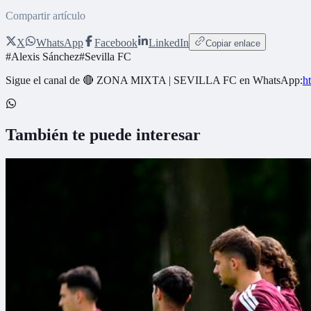
Compartir artículo
X
WhatsApp
Facebook
LinkedIn
Copiar enlace
#
Alexis Sánchez
#
Sevilla FC
Sigue el canal de
🔴 ZONA MIXTA | SEVILLA FC
en WhatsApp:
h
También te puede interesar