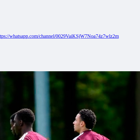
ttps://whatsapp.com/channel/0029VaiKSjW7Noa74z7wlz2m