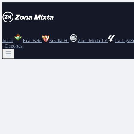
Inicio
Real Betis
Sevilla FC
Zona Mixta TV
La Liga
Z
+Deportes