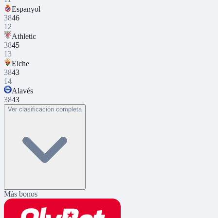
Espanyol
38
46
12
Athletic
38
45
13
Elche
38
43
14
Alavés
38
43
Ver clasificación completa
Más bonos