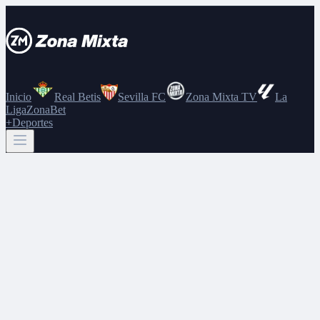
Inicio
Real Betis
Sevilla FC
Zona Mixta TV
La
Liga
ZonaBet
+Deportes