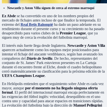
Newcastle y Aston Villa siguen de cerca al extremo marroquí
Ez Abde
se ha convertido en uno de los nombres propios del
mercado de fichajes antes incluso de que finalice la temporada. El
extremo del
Real Betis Balompié
ha dado un paso adelante en su
rendimiento durante el presente curso y su crecimiento no ha pasado
desapercibido para varios clubes de la
Premier League
, que ya
siguen muy de cerca la evolución del futbolista marroquí.
El interés más fuerte llega desde Inglaterra.
Newcastle y Aston Villa
aparecen actualmente como los equipos mejor posicionados para
intentar el fichaje del atacante verdiblanco, según han avanzado los
compañeros del
Diario de Sevilla
. De hecho, representantes del
conjunto de St. James’ Park estuvieron presentes en La Cartuja
durante el encuentro frente al Elche, donde el cuadro heliopolitano
cerró matemáticamente su clasificación para la próxima edición de la
UEFA Champions League
.
En Heliópolis entienden que el seguimiento sobre Abde es cada vez
mayor, aunque
por el momento no ha llegado ninguna oferta
formal
. El perfil del internacional marroquí encaja perfectamente en
las exigencias del fútbol inglés: velocidad, desequilibrio en el uno
contra uno y capacidad para atacar espacios en transiciones rápidas.
La evolución del futbolista bajo la dirección de
Manuel Pellegrini