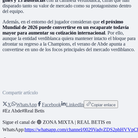
goles y 13 asistencias
con la camiseta verdiblanca, cifras que han
disparado tanto su valor de mercado como su protagonismo dentro
del equipo.
Además, en el entorno del jugador consideran que
el próximo
Mundial de 2026 puede convertirse en un escaparate todavía
mayor para aumentar su cotización internacional
. Por ello,
aunque la entidad verdiblanca quiera mantener intacto el bloque para
afrontar su regreso a la Champions, el verano de Abde apunta a
convertirse en uno de los focos principales del mercado verdiblanco.
Compartir artículo
X
WhatsApp
Facebook
LinkedIn
Copiar enlace
#
Ez Abde
#
Real Betis
Sigue el canal de
🟢 ZONA MIXTA | REAL BETIS
en
WhatsApp:
https://whatsapp.com/channel/0029VadvZDS2phHVVpC