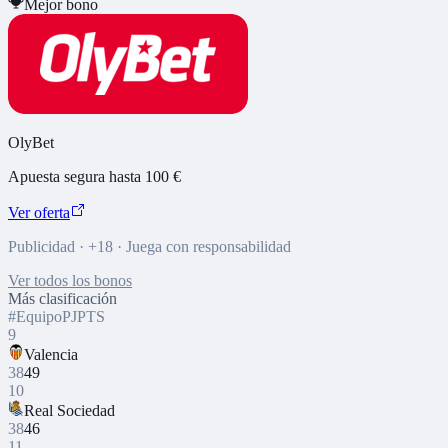
Mejor bono
OlyBet
Apuesta segura hasta 100 €
Ver oferta
Publicidad · +18 · Juega con responsabilidad
Ver todos los bonos
Más clasificación
#
Equipo
PJ
PTS
9
Valencia
38
49
10
Real Sociedad
38
46
11