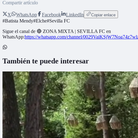
Compartir artículo
X
WhatsApp
Facebook
LinkedIn
Copiar enlace
#
Batista Mendy
#
Elche
#
Sevilla FC
Sigue el canal de
🔴 ZONA MIXTA | SEVILLA FC
en
WhatsApp:
https://whatsapp.com/channel/0029VaiKSjW7Noa74z7w
También te puede interesar