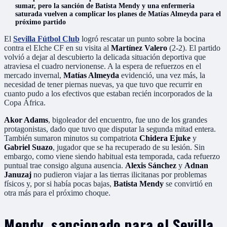
sumar, pero la sanción de Batista Mendy y una enfermeria
saturada vuelven a complicar los planes de Matías Almeyda para el
próximo partido
El
Sevilla Fútbol Club
logró rescatar un punto sobre la bocina
contra el Elche CF en su visita al
Martínez Valero
(2-2). El partido
volvió a dejar al descubierto la delicada situación deportiva que
atraviesa el cuadro nervionense. A la espera de refuerzos en el
mercado invernal,
Matías Almeyda
evidenció, una vez más, la
necesidad de tener piernas nuevas, ya que tuvo que recurrir en
cuanto pudo a los efectivos que estaban recién incorporados de la
Copa África.
Akor Adams
, bigoleador del encuentro, fue uno de los grandes
protagonistas, dado que tuvo que disputar la segunda mitad entera.
También sumaron minutos su compatriota
Chidera Ejuke
y
Gabriel Suazo
, jugador que se ha recuperado de su lesión. Sin
embargo, como viene siendo habitual esta temporada, cada refuerzo
puntual trae consigo alguna ausencia.
Alexis Sánchez
y
Adnan
Januzaj
no pudieron viajar a las tierras ilicitanas por problemas
físicos y, por si había pocas bajas,
Batista Mendy
se convirtió en
otra más para el próximo choque.
Mendy, sancionado para el Sevilla