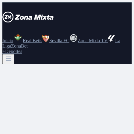
Inicio
Real Betis
Sevilla FC
Zona Mixta TV
La
Liga
ZonaBet
+Deportes