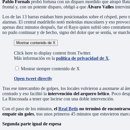
Pablo Fornals
probó fortuna con un disparo mordido que atrapó Batall
frontal y, con un potente disparo, obligó a que
Álvaro Valles
intervin
Los de las 13 barras estaban bien posicionados sobre el césped, pero m
alarmas. El central madrileño notó molestias musculares y eso provo
apenas diez minutos después, fue el Rayo quien sufrió otro contratie
no pudo continuar y de hecho, signo del dolor que se sentía, se marchó
Mostrar contenido de X
Click here to display content from Twitter.
Más información en la
política de privacidad de X
.
Mostrar siempre contenido de X
Open tweet directly
Tras ese intercambio de golpes, los locales volvieron a asomarse al á
centrado y eso facilitó la
intervención del arquero bético
. Poco desp
La Rinconada a tener que lucirse con una doble intervención.
Con el paso de los minutos,
el
Real Betis
no terminó de encontrars
empate sin goles
, tras unos primeros 45 minutos que estuvieron marcad
Segunda parte igual de espesa