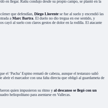
rdó en llegar. Ratiu condujo desde su propio campo, se plantó en la
n córner que defendían,
Diego Llorente
se fue al suelo y encendió las
ntrada a
Marc Bartra
. El duelo no dio tregua en ese sentido, y
tos cayó al suelo con claros gestos de dolor en la rodilla. El atacante
que el ‘Pacha’ Espino remató de cabeza, aunque el testarazo salió
e abrir el marcador con una falta directa que obligó al guardameta de
 fueron quien impusieron su ritmo y
al descanso se llegó con un
cuadro heliopolitano para asentarse en Vallecas.