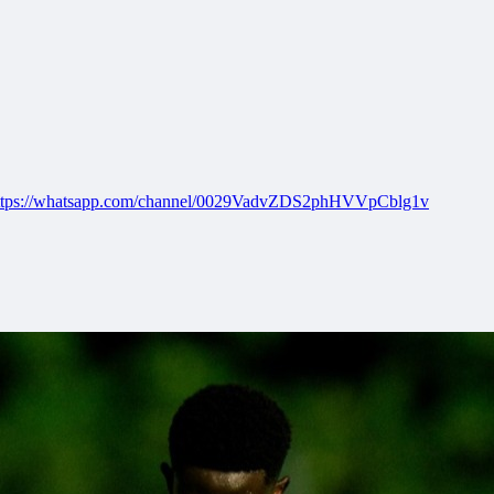
ttps://whatsapp.com/channel/0029VadvZDS2phHVVpCblg1v