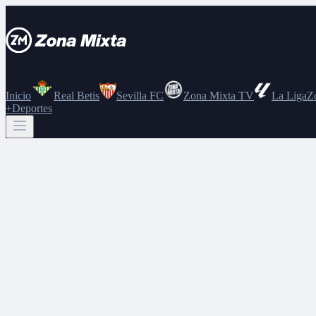
Inicio
Real Betis
Sevilla FC
Zona Mixta TV
La Liga
Z
+Deportes