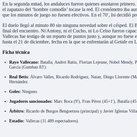
En la segunda mitad, los andaluces fueron quienes asustaron primero
el zapatazo del ‘hombre comodín’ tocase la red. El cronómetro iba au
que los minutos de juego no fuesen efectivos. En el 70′, Isi decidió pr
El duelo llegó al minuto 80 sin ninguna novedad sobre el césped. El B
final del encuentro. Ni Antony, ni el Cucho, ni Lo Celso fueron capac
Vallecas fue testigo de un reparto de puntos justo y, aunque no fuese
hasta el 21 de diciembre, fecha en la que se enfrentarán al Getafe en 
Ficha técnica
Rayo Vallecano:
Batalla, Andrei Ratiu, Florian Lejeune, Nobel Mendy, Pe
García (Gumbau 83′).
Real Betis:
Álvaro Valles, Ricardo Rodríguez, Natan, Diego Llorente (Ma
Hernández.
Goles:
Ninguno.
Jugadores sancionados:
Marc Roca (9′), Fran Pérez (45+1′), Batalla (45+5
Árbitro:
Ricardo de Burgos Bengoetxea (principal) y Javier Iglesias Vil
Estadio:
Vallecas (11.489 espectadores).