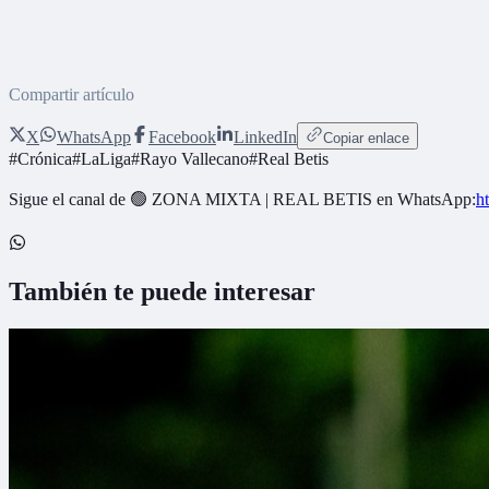
Compartir artículo
X
WhatsApp
Facebook
LinkedIn
Copiar enlace
#
Crónica
#
LaLiga
#
Rayo Vallecano
#
Real Betis
Sigue el canal de
🟢 ZONA MIXTA | REAL BETIS
en WhatsApp:
h
También te puede interesar