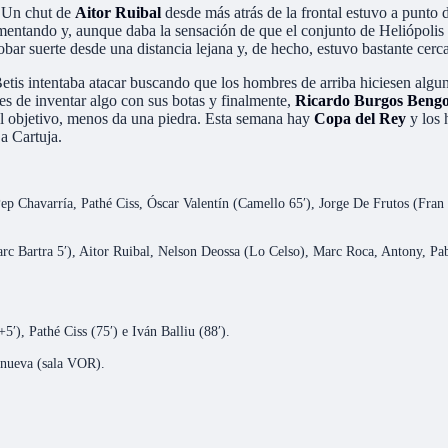
. Un chut de
Aitor Ruibal
desde más atrás de la frontal estuvo a punto 
mentando y, aunque daba la sensación de que el conjunto de Heliópolis 
obar suerte desde una distancia lejana y, de hecho, estuvo bastante cerca 
etis intentaba atacar buscando que los hombres de arriba hiciesen alguna
es de inventar algo con sus botas y finalmente,
Ricardo Burgos Bengoet
 el objetivo, menos da una piedra. Esta semana hay
Copa del Rey
y los 
La Cartuja.
p Chavarría, Pathé Ciss, Óscar Valentín (Camello 65′), Jorge De Frutos (Fran 
rc Bartra 5′), Aitor Ruibal, Nelson Deossa (Lo Celso), Marc Roca, Antony, Pa
′), Pathé Ciss (75′) e Iván Balliu (88′).
lanueva (sala VOR).