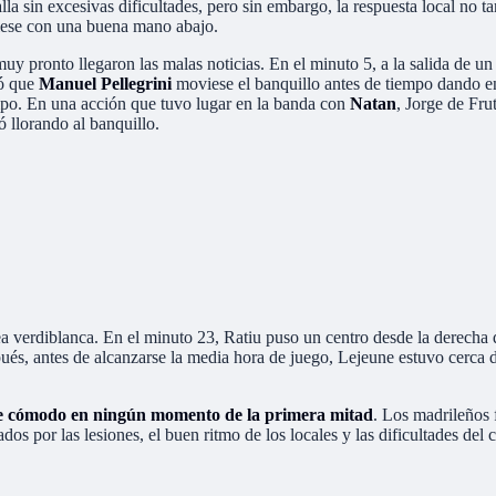
a sin excesivas dificultades, pero sin embargo, la respuesta local no ta
iese con una buena mano abajo.
uy pronto llegaron las malas noticias. En el minuto 5, a la salida de u
có que
Manuel Pellegrini
moviese el banquillo antes de tiempo dando e
mpo. En una acción que tuvo lugar en la banda con
Natan
, Jorge de Fru
 llorando al banquillo.
rea verdiblanca. En el minuto 23, Ratiu puso un centro desde la derecha 
ués, antes de alcanzarse la media hora de juego, Lejeune estuvo cerca d
e cómodo en ningún momento de la primera mitad
. Los madrileños
os por las lesiones, el buen ritmo de los locales y las dificultades del 