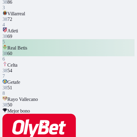
38
86
3
Villarreal
38
72
4
Atleti
38
69
5
Real Betis
38
60
6
Celta
38
54
7
Getafe
38
51
8
Rayo Vallecano
38
50
Mejor bono