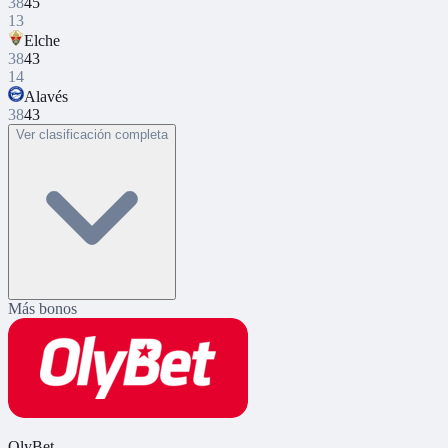
38
45
13
Elche
38
43
14
Alavés
38
43
Ver clasificación completa
Más bonos
OlyBet