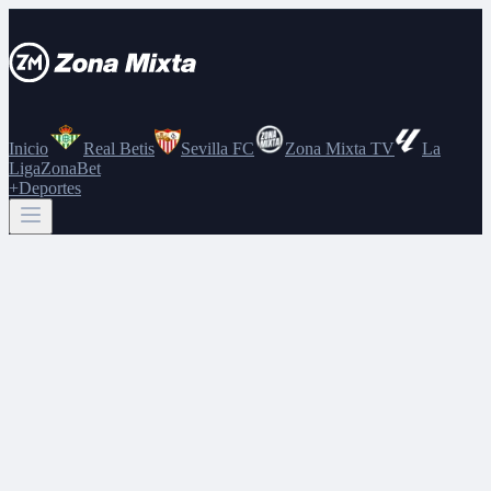
Inicio
Real Betis
Sevilla FC
Zona Mixta TV
La
Liga
ZonaBet
+Deportes