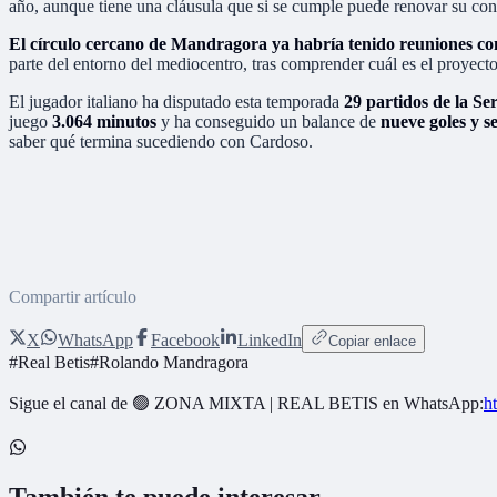
año, aunque tiene una cláusula que si se cumple puede renovar su cont
El círculo cercano de Mandragora ya habría tenido reuniones con
parte del entorno del mediocentro, tras comprender cuál es el proyecto
El jugador italiano ha disputado esta temporada
29 partidos de la Se
juego
3.064 minutos
y ha conseguido un balance de
nueve goles y se
saber qué termina sucediendo con Cardoso.
Compartir artículo
X
WhatsApp
Facebook
LinkedIn
Copiar enlace
#
Real Betis
#
Rolando Mandragora
Sigue el canal de
🟢 ZONA MIXTA | REAL BETIS
en WhatsApp:
h
También te puede interesar