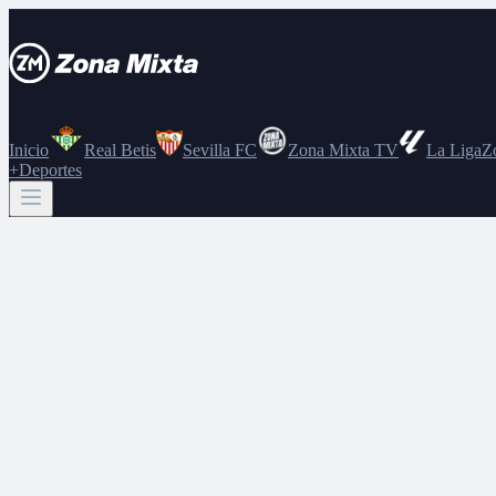
Inicio
Real Betis
Sevilla FC
Zona Mixta TV
La Liga
Z
+Deportes