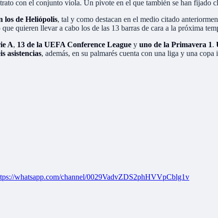
rato con el conjunto viola. Un pivote en el que también se han fijado 
 los de Heliópolis
, tal y como destacan en el medio citado anteriorme
 que quieren llevar a cabo los de las 13 barras de cara a la próxima te
rie A
,
13 de la UEFA Conference League
y
uno de la Primavera 1
.
is asistencias
, además, en su palmarés cuenta con una liga y una copa i
ttps://whatsapp.com/channel/0029VadvZDS2phHVVpCblg1v