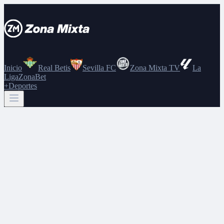
Inicio
Real Betis
Sevilla FC
Zona Mixta TV
La
Liga
ZonaBet
+Deportes