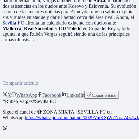
parón internacional, Vargas también brilló con
Suiza
, repartiendo
dos asistencias en los duelos ante Kosovo y Eslovenia. Su evolución
es una de las mejores noticias para Almeyda, que ha sabido explotar
sus virtudes en ataque y darle libertad cerca del área rival. Ahora, el
Sevilla FC
afronta un calendario exigente con duelos ante
Mallorca
,
Real Sociedad
y
CD Toledo
en Copa del Rey y, todo
apunta, a que Rubén Vargas seguirá siendo una de las principales
armas ofensivas.
Compartir artículo
X
WhatsApp
Facebook
LinkedIn
Copiar enlace
#
Rubén Vargas
#
Sevilla FC
Sigue el canal de
🔴 ZONA MIXTA | SEVILLA FC
en
WhatsApp:
https://whatsapp.com/channel/0029VaiKSjW7Noa74z7w