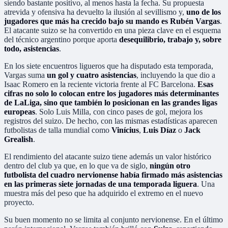
siendo bastante positivo, al menos hasta la fecha. Su propuesta
atrevida y ofensiva ha devuelto la ilusión al sevillismo y,
uno de los
jugadores que más ha crecido bajo su mando es Rubén Vargas
.
El atacante suizo se ha convertido en una pieza clave en el esquema
del técnico argentino porque aporta
desequilibrio, trabajo y, sobre
todo, asistencias
.
En los siete encuentros ligueros que ha disputado esta temporada,
Vargas suma
un gol y cuatro asistencias
, incluyendo la que dio a
Isaac Romero en la reciente victoria frente al FC Barcelona.
Esas
cifras no solo lo colocan entre los jugadores más determinantes
de LaLiga, sino que también lo posicionan en las grandes ligas
europeas
. Solo Luis Milla, con cinco pases de gol, mejora los
registros del suizo. De hecho, con las mismas estadísticas aparecen
futbolistas de talla mundial como
Vinícius
,
Luis Díaz
o
Jack
Grealish
.
El rendimiento del atacante suizo tiene además un valor histórico
dentro del club ya que, en lo que va de siglo,
ningún otro
futbolista del cuadro nervionense había firmado más asistencias
en las primeras siete jornadas de una temporada liguera
. Una
muestra más del peso que ha adquirido el extremo en el nuevo
proyecto.
Su buen momento no se limita al conjunto nervionense. En el último