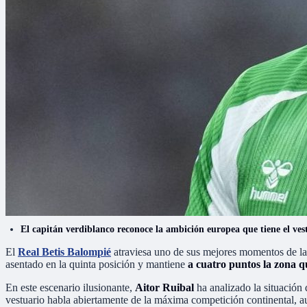
El capitán verdiblanco reconoce la ambición europea que tiene el vest
El
Real Betis Balompié
atraviesa uno de sus mejores momentos de l
asentado en la quinta posición y mantiene
a cuatro puntos la zona
En este escenario ilusionante,
Aitor Ruibal
ha analizado la situación 
vestuario habla abiertamente de la máxima competición continental, a