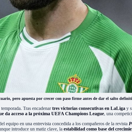
uario, pero apuesta por crecer con paso firme antes de dar el salto definit
a temporada. Tras encadenar
tres victorias consecutivas en LaLiga
y s
 que da acceso a la próxima UEFA Champions League
, una competic
del equipo en una entrevista concedida a los compañeros de la revista
P
unque introduce un matiz clave, la
estabilidad como base del crecimi