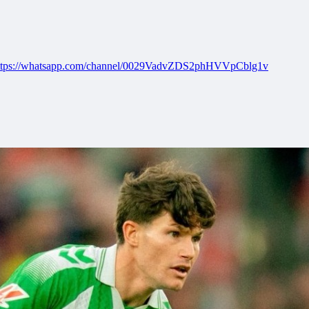
ttps://whatsapp.com/channel/0029VadvZDS2phHVVpCblg1v