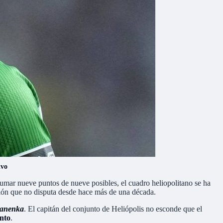
ivo
umar nueve puntos de nueve posibles, el cuadro heliopolitano se ha
ión que no disputa desde hace más de una década.
anenka
. El capitán del conjunto de Heliópolis no esconde que el
ento
.