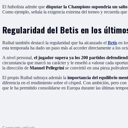
El futbolista admite que
disputar la Champions supondría un salto 
Como ejemplo, señala la exigencia extrema del torneo y recuerda que
Regularidad del Betis en los último
Ruibal también destacó la regularidad que ha alcanzado el
Betis
en lo
esta temporada ha dado un paso más al acceder directamente a los octa
A nivel personal,
el jugador supera ya los 200 partidos defendiendo
circunstancia que marcó su carácter y le enseñó a valorar cada oportu
la dirección de
Manuel Pellegrini
se convirtió en una pieza polivalent
El propio Ruibal subraya además la
importancia del equilibrio ment
diferencia en el rendimiento sobre el césped. Con ambición, pero con l
que le ha permitido consolidarse en Europa durante las últimas tempo
Compartir artículo