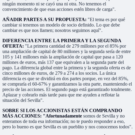
ningún momento ni se cayó una ni otra. No tenemos el
convencimiento de que esas acciones estén libres de carga".
AÑADIR PARTES A SU PROPUESTA:
"El tema es por qué
cambiar si tenemos un modelo de socio definido. Lo que debe
cambiar es que nos llamen; nosotros seguimos aquí".
DIFERENCIA ENTRE LA PRIMERA Y LA SEGUNDA
OFERTA:
"La primera cantidad de 279 millones por el 85% por
una ampliación de capital de 80 millones y la segunda sería de entre
105 y 141 millones más la ampliación de capital que pasa a 120
millones de euros, más 137 que equivalen a la segunda parte del
pago. La diferencia global entre la primera y la segunda oferta es de
cinco millones de euros, de 279 a 274 a los socios. La única
diferencia es que se dividirá en dos partes porque, en vez del 85%,
se compraría el 60-67% y garantizamos la otra parte, manteniendo el
precio de las acciones. El segundo pago está garantizado totalmente.
Aplazar y cobrarlo más tarde para que me ayuden a reflotar la
situación del Sevilla".
SOBRE SI LOS ACCIONISTAS ESTÁN COMPRANDO
MÁS ACCIONES: "Afortunadamente
somos de Sevilla y no
enteramos de toda esa información; no te puedo responder a eso,
pero lo bueno es que Sevilla es un pueblito y nos conocemos todos".