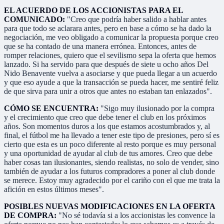
EL ACUERDO DE LOS ACCIONISTAS PARA EL
COMUNICADO:
"Creo que podría haber salido a hablar antes
para que todo se aclarara antes, pero en base a cómo se ha dado la
negociación, me veo obligado a comunicar la propuesta porque creo
que se ha contado de una manera errónea. Entonces, antes de
romper relaciones, quiero que el sevilismo sepa la oferta que hemos
lanzado. Si ha servido para que después de siete u ocho años Del
Nido Benavente vuelva a asociarse y que pueda llegar a un acuerdo
y que eso ayude a que la transacción se pueda hacer, me sentiré feliz
de que sirva para unir a otros que antes no estaban tan enlazados".
CÓMO SE ENCUENTRA:
"Sigo muy ilusionado por la compra
y el crecimiento que creo que debe tener el club en los próximos
años. Son momentos duros a los que estamos acostumbrados y, al
final, el fútbol me ha llevado a tener este tipo de presiones, pero sí es
cierto que esta es un poco diferente al resto porque es muy personal
y una oportunidad de ayudar al club de tus amores. Creo que debe
haber cosas tan ilusionantes, siendo realistas, no solo de vender, sino
también de ayudar a los futuros compradores a poner al club donde
se merece. Estoy muy agradecido por el cariño con el que me trata la
afición en estos últimos meses".
POSIBLES NUEVAS MODIFICACIONES EN LA OFERTA
DE COMPRA:
"No sé todavía si a los accionistas les convence la