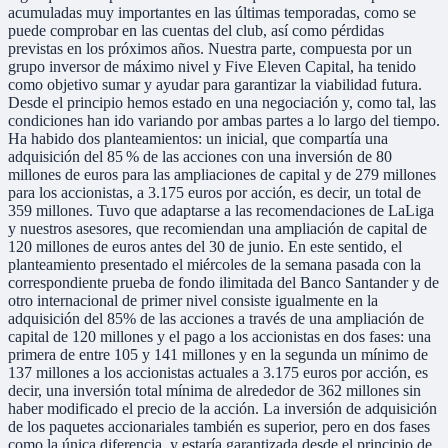
acumuladas muy importantes en las últimas temporadas, como se
puede comprobar en las cuentas del club, así como pérdidas
previstas en los próximos años. Nuestra parte, compuesta por un
grupo inversor de máximo nivel y Five Eleven Capital, ha tenido
como objetivo sumar y ayudar para garantizar la viabilidad futura.
Desde el principio hemos estado en una negociación y, como tal, las
condiciones han ido variando por ambas partes a lo largo del tiempo.
Ha habido dos planteamientos: un inicial, que compartía una
adquisición del 85 % de las acciones con una inversión de 80
millones de euros para las ampliaciones de capital y de 279 millones
para los accionistas, a 3.175 euros por acción, es decir, un total de
359 millones. Tuvo que adaptarse a las recomendaciones de LaLiga
y nuestros asesores, que recomiendan una ampliación de capital de
120 millones de euros antes del 30 de junio. En este sentido, el
planteamiento presentado el miércoles de la semana pasada con la
correspondiente prueba de fondo ilimitada del Banco Santander y de
otro internacional de primer nivel consiste igualmente en la
adquisición del 85% de las acciones a través de una ampliación de
capital de 120 millones y el pago a los accionistas en dos fases: una
primera de entre 105 y 141 millones y en la segunda un mínimo de
137 millones a los accionistas actuales a 3.175 euros por acción, es
decir, una inversión total mínima de alrededor de 362 millones sin
haber modificado el precio de la acción. La inversión de adquisición
de los paquetes accionariales también es superior, pero en dos fases
como la única diferencia, y estaría garantizada desde el principio de