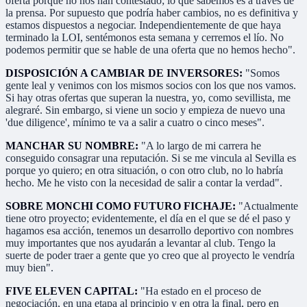
oferta porque no nos han contestado; lo que sabemos es a través de
la prensa. Por supuesto que podría haber cambios, no es definitiva y
estamos dispuestos a negociar. Independientemente de que haya
terminado la LOI, sentémonos esta semana y cerremos el lío. No
podemos permitir que se hable de una oferta que no hemos hecho".
DISPOSICIÓN A CAMBIAR DE INVERSORES:
"Somos
gente leal y venimos con los mismos socios con los que nos vamos.
Si hay otras ofertas que superan la nuestra, yo, como sevillista, me
alegraré. Sin embargo, si viene un socio y empieza de nuevo una
'due diligence', mínimo te va a salir a cuatro o cinco meses".
MANCHAR SU NOMBRE:
"A lo largo de mi carrera he
conseguido consagrar una reputación. Si se me vincula al Sevilla es
porque yo quiero; en otra situación, o con otro club, no lo habría
hecho. Me he visto con la necesidad de salir a contar la verdad".
SOBRE MONCHI COMO FUTURO FICHAJE:
"Actualmente
tiene otro proyecto; evidentemente, el día en el que se dé el paso y
hagamos esa acción, tenemos un desarrollo deportivo con nombres
muy importantes que nos ayudarán a levantar al club. Tengo la
suerte de poder traer a gente que yo creo que al proyecto le vendría
muy bien".
FIVE ELEVEN CAPITAL:
"Ha estado en el proceso de
negociación, en una etapa al principio y en otra la final, pero en