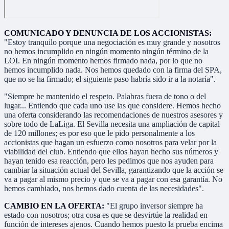
COMUNICADO Y DENUNCIA DE LOS ACCIONISTAS:
"Estoy tranquilo porque una negociación es muy grande y nosotros
no hemos incumplido en ningún momento ningún término de la
LOI. En ningún momento hemos firmado nada, por lo que no
hemos incumplido nada. Nos hemos quedado con la firma del SPA,
que no se ha firmado; el siguiente paso habría sido ir a la notaría".
"Siempre he mantenido el respeto. Palabras fuera de tono o del
lugar... Entiendo que cada uno use las que considere. Hemos hecho
una oferta considerando las recomendaciones de nuestros asesores y
sobre todo de LaLiga. El Sevilla necesita una ampliación de capital
de 120 millones; es por eso que le pido personalmente a los
accionistas que hagan un esfuerzo como nosotros para velar por la
viabilidad del club. Entiendo que ellos hayan hecho sus números y
hayan tenido esa reacción, pero les pedimos que nos ayuden para
cambiar la situación actual del Sevilla, garantizando que la acción se
va a pagar al mismo precio y que se va a pagar con esa garantía. No
hemos cambiado, nos hemos dado cuenta de las necesidades".
CAMBIO EN LA OFERTA:
"El grupo inversor siempre ha
estado con nosotros; otra cosa es que se desvirtúe la realidad en
función de intereses ajenos. Cuando hemos puesto la prueba encima