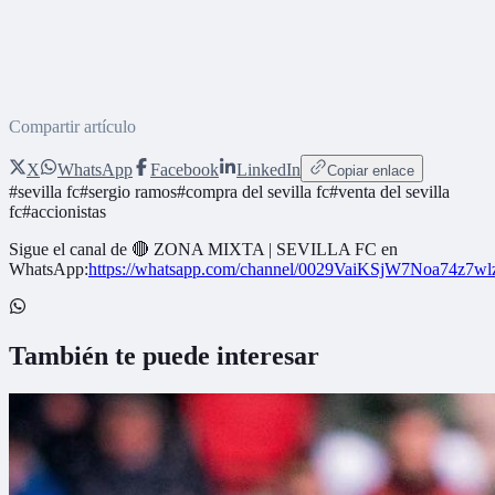
Compartir artículo
X
WhatsApp
Facebook
LinkedIn
Copiar enlace
#
sevilla fc
#
sergio ramos
#
compra del sevilla fc
#
venta del sevilla
fc
#
accionistas
Sigue el canal de
🔴 ZONA MIXTA | SEVILLA FC
en
WhatsApp:
https://whatsapp.com/channel/0029VaiKSjW7Noa74z7w
También te puede interesar