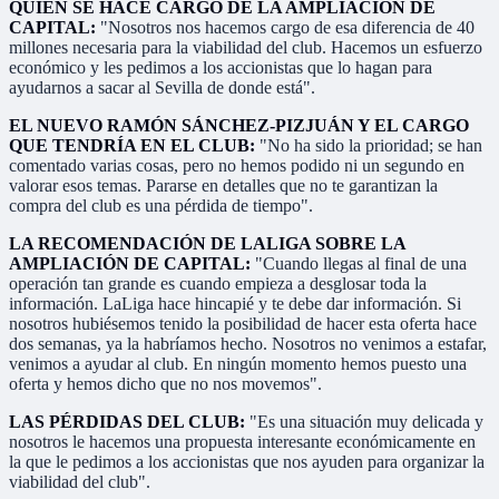
QUIÉN SE HACE CARGO DE LA AMPLIACIÓN DE
CAPITAL:
"Nosotros nos hacemos cargo de esa diferencia de 40
millones necesaria para la viabilidad del club. Hacemos un esfuerzo
económico y les pedimos a los accionistas que lo hagan para
ayudarnos a sacar al Sevilla de donde está".
EL NUEVO RAMÓN SÁNCHEZ-PIZJUÁN Y EL CARGO
QUE TENDRÍA EN EL CLUB:
"No ha sido la prioridad; se han
comentado varias cosas, pero no hemos podido ni un segundo en
valorar esos temas. Pararse en detalles que no te garantizan la
compra del club es una pérdida de tiempo".
LA RECOMENDACIÓN DE LALIGA SOBRE LA
AMPLIACIÓN DE CAPITAL:
"Cuando llegas al final de una
operación tan grande es cuando empieza a desglosar toda la
información. LaLiga hace hincapié y te debe dar información. Si
nosotros hubiésemos tenido la posibilidad de hacer esta oferta hace
dos semanas, ya la habríamos hecho. Nosotros no venimos a estafar,
venimos a ayudar al club. En ningún momento hemos puesto una
oferta y hemos dicho que no nos movemos".
LAS PÉRDIDAS DEL CLUB:
"Es una situación muy delicada y
nosotros le hacemos una propuesta interesante económicamente en
la que le pedimos a los accionistas que nos ayuden para organizar la
viabilidad del club".