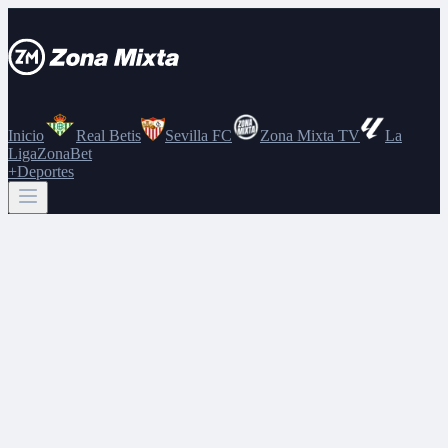
Inicio
Real Betis
Sevilla FC
Zona Mixta TV
La
Liga
ZonaBet
+Deportes