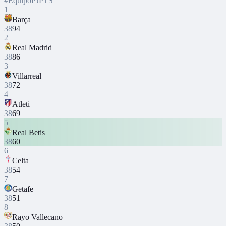
#
Equipo
PJ
PTS
1
Barça
38
94
2
Real Madrid
38
86
3
Villarreal
38
72
4
Atleti
38
69
5
Real Betis
38
60
6
Celta
38
54
7
Getafe
38
51
8
Rayo Vallecano