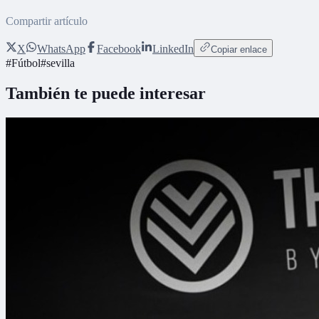
Compartir artículo
X
WhatsApp
Facebook
LinkedIn
Copiar enlace
#
Fútbol
#
sevilla
También te puede interesar