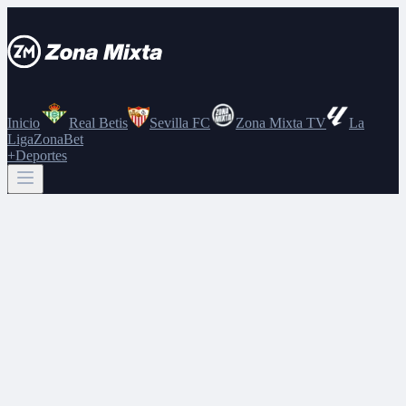
Inicio
Real Betis
Sevilla FC
Zona Mixta TV
La
Liga
ZonaBet
+Deportes