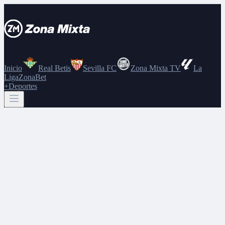
Inicio
Real Betis
Sevilla FC
Zona Mixta TV
La
Liga
ZonaBet
+Deportes