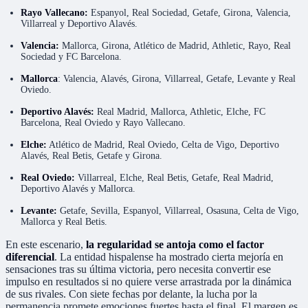
Rayo Vallecano:
Espanyol, Real Sociedad, Getafe, Girona, Valencia,
Villarreal y Deportivo Alavés.
Valencia:
Mallorca, Girona, Atlético de Madrid, Athletic, Rayo, Real
Sociedad y FC Barcelona.
Mallorca
: Valencia, Alavés, Girona, Villarreal, Getafe, Levante y Real
Oviedo.
Deportivo Alavés:
Real Madrid, Mallorca, Athletic, Elche, FC
Barcelona, Real Oviedo y Rayo Vallecano.
Elche:
Atlético de Madrid, Real Oviedo, Celta de Vigo, Deportivo
Alavés, Real Betis, Getafe y Girona.
Real Oviedo:
Villarreal, Elche, Real Betis, Getafe, Real Madrid,
Deportivo Alavés y Mallorca.
Levante:
Getafe, Sevilla, Espanyol, Villarreal, Osasuna, Celta de Vigo,
Mallorca y Real Betis.
En este escenario,
la regularidad se antoja como el factor
diferencial
. La entidad hispalense ha mostrado cierta mejoría en
sensaciones tras su última victoria, pero necesita convertir ese
impulso en resultados si no quiere verse arrastrada por la dinámica
de sus rivales. Con siete fechas por delante, la lucha por la
permanencia promete emociones fuertes hasta el final. El margen es