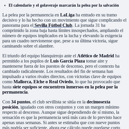
El calendario y el golaveraje marcarán la pelea por la salvación
La pelea por la permanencia en
LaLiga
ha entrado en su tramo
decisivo y lo ha hecho con un movimiento que sigue complicando el
panorama para el
Sevilla Fútbol Club
. La jornada 31 ha
comprimido la zona baja hasta límites insospechados, ampliando el
número de equipos implicados en la lucha y elevando la exigencia
para un cuadro nervionense que, pese a su última victoria, sigue
caminando sobre el alambre.
El triunfo del equipo blanquirrojo ante el
Atlético de Madrid
ha
permitido a los pupilos de
Luis García Plaza
tomar aire y
mantenerse fuera de los puestos de descenso, pero el contexto ha
cambiado radicalmente. Los resultados del fin de semana han
impulsado a varios rivales directos, con victorias clave de equipos
como
Mallorca, Elche o Real Oviedo
, lo que ha provocado que
hasta
siete equipos se encuentren inmersos en la pelea por la
permanencia
.
Con
34 puntos
, el club sevillista se sitúa en la
decimosexta
posición
, igualado con otros conjuntos y con un margen mínimo
respecto al descenso. Aunque sigue dependiendo de sí mismo, la
sensación es que la permanencia será más cara de lo previsto hace
apenas unas semanas. Si antes se estimaba que con nueve puntos
más podría ser suficiente, ahora ese cálculo puede quedarse corto