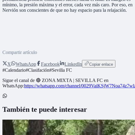
mínimo, la presión máxima y el error, cada vez más caro. Por eso, en
Nervión son conscientes de que no hay espacio para la relajación.
Compartir artículo
X
WhatsApp
Facebook
LinkedIn
Copiar enlace
#
Calendario
#
Clasifación
#
Sevilla FC
Sigue el canal de
🔴 ZONA MIXTA | SEVILLA FC
en
WhatsApp:
https://whatsapp.com/channel/0029VaiKSjW7Noa74z7w
También te puede interesar