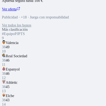
Apuesta segura hasta 100 €
Ver oferta
Publicidad · +18 · Juega con responsabilidad
Ver todos los bonos
Más clasificación
#
Equipo
PJ
PTS
9
Valencia
38
49
10
Real Sociedad
38
46
11
Espanyol
38
46
12
Athletic
38
45
13
Elche
38
43
14