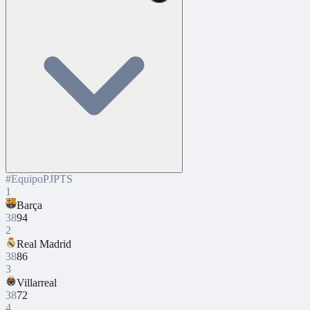
#
Equipo
PJ
PTS
1
Barça
38
94
2
Real Madrid
38
86
3
Villarreal
38
72
4