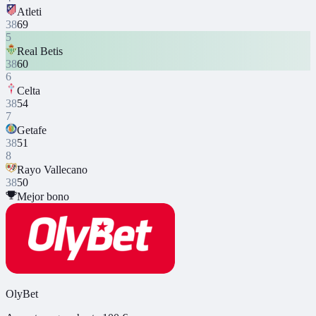
Atleti
38
69
5
Real Betis
38
60
6
Celta
38
54
7
Getafe
38
51
8
Rayo Vallecano
38
50
Mejor bono
OlyBet