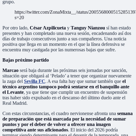
grupo.
https://twitter.com/ZonaMixta__/status/2005568000515285139
s=20
Por otro lado,
César Azpilicueta
y
Tanguy Nianzou
sí han estado
presentes y han completado una nueva sesión, encadenando así dos
días de trabajo consecutivos junto a sus compañeros. Una noticia
positiva que llega en un momento en el que la línea defensiva se
encuentra muy castigada por las numerosas bajas que sufre.
Bajas próximo partido
Marcao
será baja durante las próximas seis jornadas por sanción,
situación que obligará al ‘Pelado’ a tener que organizar nuevamente
la zaga del
Sevilla FC
. A esa falta hay que sumar también que
el
técnico argentino tampoco podrá sentarse en el banquillo ante
el Levante
, ya que tiene que cumplir un encuentro de suspensión
tras haber sido expulsado en el descanso del último duelo ante el
Real Madrid.
Con estas circunstancias, el cuadro nervionense afronta una
semana
de preparación que está marcada por la necesidad de sumar
puntos y por el deber de volver a ofrecer una imagen
competitiva ante sus aficionados
. El inicio del 2026 podría
terminar siendo determinante para el devenir de la temporada, una