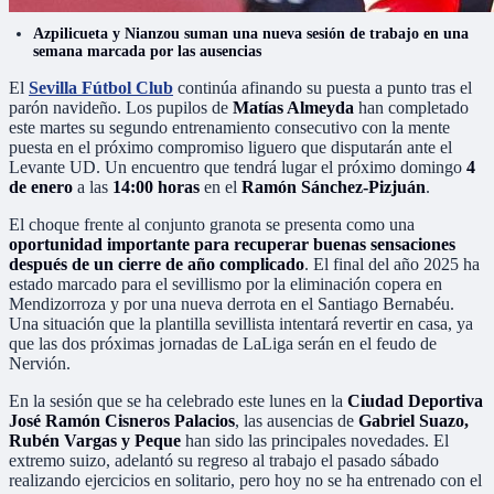
Azpilicueta y Nianzou suman una nueva sesión de trabajo en una
semana marcada por las ausencias
El
Sevilla Fútbol Club
continúa afinando su puesta a punto tras el
parón navideño. Los pupilos de
Matías Almeyda
han completado
este martes su segundo entrenamiento consecutivo con la mente
puesta en el próximo compromiso liguero que disputarán ante el
Levante UD. Un encuentro que tendrá lugar el próximo domingo
4
de enero
a las
14:00 horas
en el
Ramón Sánchez-Pizjuán
.
El choque frente al conjunto granota se presenta como una
oportunidad importante para recuperar buenas sensaciones
después de un cierre de año complicado
. El final del año 2025 ha
estado marcado para el sevillismo por la eliminación copera en
Mendizorroza y por una nueva derrota en el Santiago Bernabéu.
Una situación que la plantilla sevillista intentará revertir en casa, ya
que las dos próximas jornadas de LaLiga serán en el feudo de
Nervión.
En la sesión que se ha celebrado este lunes en la
Ciudad Deportiva
José Ramón Cisneros Palacios
, las ausencias de
Gabriel Suazo,
Rubén Vargas y Peque
han sido las principales novedades. El
extremo suizo, adelantó su regreso al trabajo el pasado sábado
realizando ejercicios en solitario, pero hoy no se ha entrenado con el