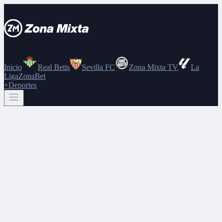
Inicio
Real Betis
Sevilla FC
Zona Mixta TV
La
Liga
ZonaBet
+Deportes