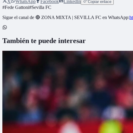
X
WhatsApp
Facebook
LinkedIn
Copiar enlace
#
Fede Gattoni
#
Sevilla FC
Sigue el canal de
🔴 ZONA MIXTA | SEVILLA FC
en WhatsApp:
h
También te puede interesar