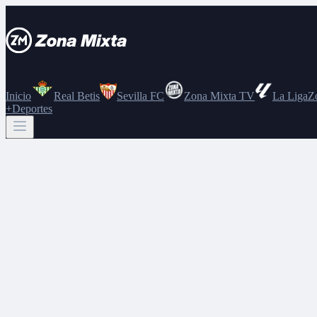
Inicio
Real Betis
Sevilla FC
Zona Mixta TV
La Liga
Z
+Deportes