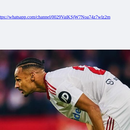
ttps://whatsapp.com/channel/0029VaiKSjW7Noa74z7wlz2m