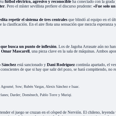
 Su
fútbol eléctrico, agresivo y reconocible
ha conectado con la grada 
ter
. Pero el míster sevillista prefiere el discurso prudente:
«Fue solo un
ita repetir el sistema de tres centrales
que blindó al equipo en el últ
de la clasificación. En el aire flota una sensación que mezcla esperanza
l que busca un punto de inflexión
. Los de Jagoba Arrasate aún no han 
a
Omar Mascarell
, una pieza clave en la sala de máquinas. Ambos apor
o Sánchez
está sancionado y
Dani Rodríguez
continúa apartado, el ves
conscientes de que si hay que salir del pozo, se hará compitiendo, no r
 Agoumé, Sow; Rubén Vargas, Alexis Sánchez e Isaac.
lanes; Darder; Domènech, Pablo Torre y Muriqi.
nder el juego se cruzan en el césped de Nervión. El chileno, leyenda vi