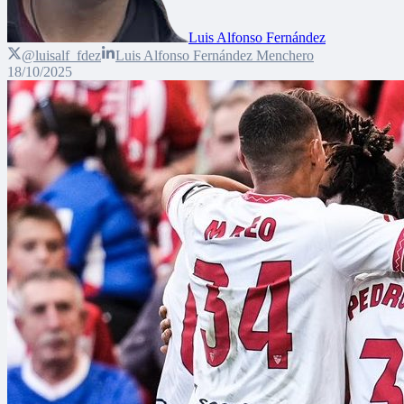
Luis Alfonso Fernández
@luisalf_fdez
Luis Alfonso Fernández Menchero
18/10/2025