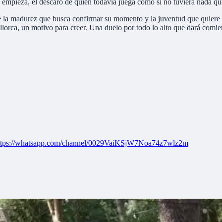
ue empieza, el descaro de quien todavía juega como si no tuviera nada qu
re la madurez que busca confirmar su momento y la juventud que quiere 
allorca, un motivo para creer. Una duelo por todo lo alto que dará comi
ttps://whatsapp.com/channel/0029VaiKSjW7Noa74z7wlz2m