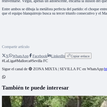
reinventarse. Virgili, apenas un adolescente, encarna la ilusión del q
Entre ambos se dibuja la metáfora perfecta del partido: el choque ent
que el equipo blanquirrojo busca su tercer triunfo consecutivo y el M
Compartir artículo
X
WhatsApp
Facebook
LinkedIn
Copiar enlace
#
LaLiga
#
Mallorca
#
Sevilla FC
Sigue el canal de
🔴 ZONA MIXTA | SEVILLA FC
en WhatsApp:
h
También te puede interesar