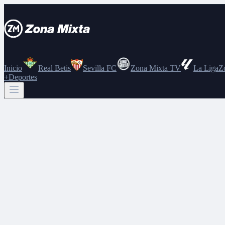
Inicio
Real Betis
Sevilla FC
Zona Mixta TV
La Liga
Z
+Deportes