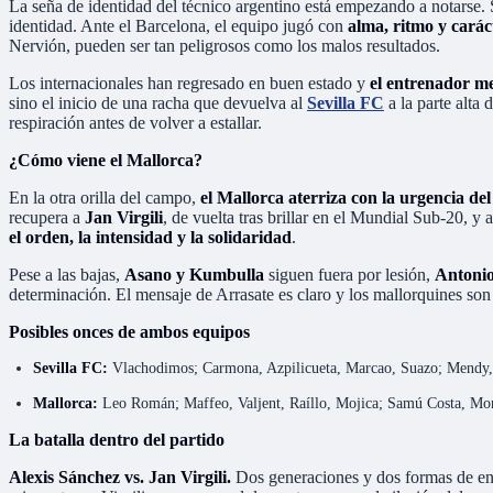
La seña de identidad del técnico argentino está empezando a notarse.
identidad. Ante el Barcelona, el equipo jugó con
alma, ritmo y carác
Nervión, pueden ser tan peligrosos como los malos resultados.
Los internacionales han regresado en buen estado y
el entrenador med
sino el inicio de una racha que devuelva al
Sevilla FC
a la parte alta 
respiración antes de volver a estallar.
¿Cómo viene el Mallorca?
En la otra orilla del campo,
el Mallorca aterriza con la urgencia de
recupera a
Jan Virgili
, de vuelta tras brillar en el Mundial Sub-20, y 
el orden, la intensidad y la solidaridad
.
Pese a las bajas,
Asano y Kumbulla
siguen fuera por lesión,
Antoni
determinación. El mensaje de Arrasate es claro y los mallorquines son 
Posibles onces de ambos equipos
Sevilla FC:
Vlachodimos; Carmona, Azpilicueta, Marcao, Suazo; Mendy,
Mallorca:
Leo Román; Maffeo, Valjent, Raíllo, Mojica; Samú Costa, Mor
La batalla dentro del partido
Alexis Sánchez vs. Jan Virgili.
Dos generaciones y dos formas de ente