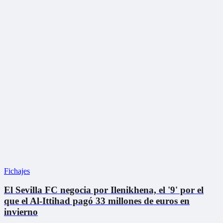
Fichajes
El Sevilla FC negocia por Ilenikhena, el '9' por el
que el Al-Ittihad pagó 33 millones de euros en
invierno