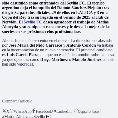
sido destituido como entrenador del Sevilla FC. El técnico
argentino deja el banquillo del Ramón Sánchez-Pizjuán tras
dirigir 32 partidos oficiales, 29 de ellos en LALIGA y 3 en la
Copa del Rey tras su llegada en el verano de 2025 al club de
Nervión. El
Sevilla FC
desea agradecer el trabajo de Matías
Almeyda y su equipo en estos meses y le desea la mejor de las
suertes en sus próximos retos profesionales»
.
Ahora, la atención se centra en el relevo. La dirección encabezada
por
José María del Nido Carrasco
y
Antonio Cordón
ya trabaja
en la incorporación de un nuevo entrenador. El principal candidato
es
Luis García Plaza
, aunque no es el único nombre sobre la mesa,
ya que opciones como
Diego Martínez
o
Manolo Jiménez
también
han sido valoradas.
Compartir artículo
X
WhatsApp
Facebook
LinkedIn
Copiar enlace
#
Matías Almeyda
#
Sevilla FC