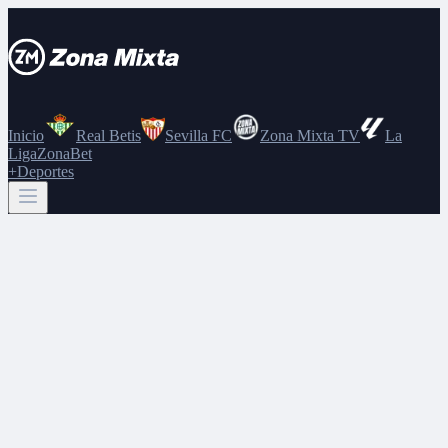
Inicio
Real Betis
Sevilla FC
Zona Mixta TV
La
Liga
ZonaBet
+Deportes