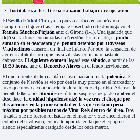
Los titulares ante el Girona realizaron trabajo de recuperación
El
Sevilla Fútbol Club
ya ha puesto el foco en su próximo
compromiso liguero tras el empate cosechado este domingo en el
Ramón Sánchez-Pizjuán
ante el Girona (1-1). Una igualada que
dejó sensaciones encontradas en Nervión. Por un lado, el
punto
sumado en el descuento
y el
penalti detenido por Odysseas
Vlachodimos
causaron un final de infarto. Por otro, la sensación de
agravio arbitral causó que los sevillistas terminaran bastante
cabreados. El
siguiente examen
llegará este
sábado
, a partir de las
18:30 horas
, ante el
Deportivo Alavés
en el feudo nervionense.
El duelo frente al club catalán estuvo marcado por la
polémica
. El
conjunto de Nervión se vio por detrás muy pronto en el marcador y
tuvo que remar a contracorriente durante todo el partido. Además del
penalti fallado por
Stuani
en el último suspiro, que pudo cambiar el
desenlace,
la entidad hispalense alzó la voz tras el choque por
dos acciones en la primera mitad en las que reclamó pena
máxima por posibles manos de Vitor Reis dentro del área
. Dos
jugadas que no fueron revisadas en el monitor y que encendieron el
enfado del sevillismo, en una temporada en la que el equipo está
siendo especialmente castigado desde los once metros.