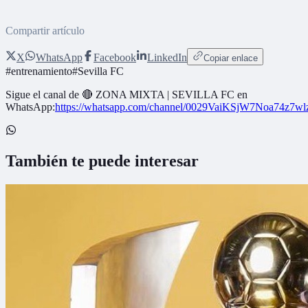
Compartir artículo
X
WhatsApp
Facebook
LinkedIn
Copiar enlace
#
entrenamiento
#
Sevilla FC
Sigue el canal de
🔴 ZONA MIXTA | SEVILLA FC
en
WhatsApp:
https://whatsapp.com/channel/0029VaiKSjW7Noa74z7w
También te puede interesar