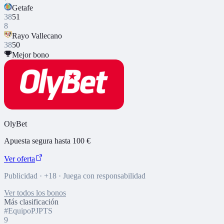
Getafe
38
51
8
Rayo Vallecano
38
50
Mejor bono
OlyBet
Apuesta segura hasta 100 €
Ver oferta
Publicidad · +18 · Juega con responsabilidad
Ver todos los bonos
Más clasificación
#
Equipo
PJ
PTS
9