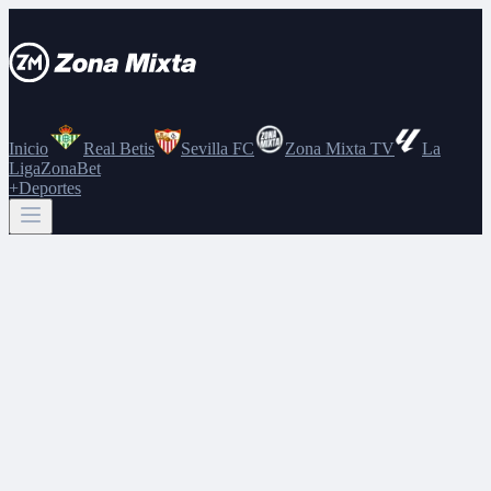
Inicio
Real Betis
Sevilla FC
Zona Mixta TV
La
Liga
ZonaBet
+Deportes