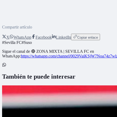
Compartir artículo
X
WhatsApp
Facebook
LinkedIn
Copiar enlace
#
Sevilla FC
#
Suso
Sigue el canal de
🔴 ZONA MIXTA | SEVILLA FC
en
WhatsApp:
https://whatsapp.com/channel/0029VaiKSjW7Noa74z7w
También te puede interesar