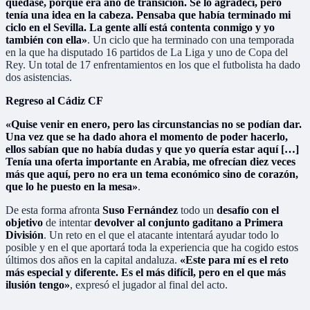
quedase, porque era año de transición. Se lo agradecí, pero
tenía una idea en la cabeza. Pensaba que había terminado mi
ciclo en el Sevilla. La gente allí está contenta conmigo y yo
también con ella»
. Un ciclo que ha terminado con una temporada
en la que ha disputado 16 partidos de La Liga y uno de Copa del
Rey. Un total de 17 enfrentamientos en los que el futbolista ha dado
dos asistencias.
Regreso al Cádiz CF
«Quise venir en enero, pero las circunstancias no se podían dar.
Una vez que se ha dado ahora el momento de poder hacerlo,
ellos sabían que no había dudas y que yo quería estar aquí […]
Tenía una oferta importante en Arabia, me ofrecían diez veces
más que aquí, pero no era un tema económico sino de corazón,
que lo he puesto en la mesa»
.
De esta forma afronta
Suso Fernández
todo un
desafío con el
objetivo
de intentar
devolver al conjunto gaditano a Primera
División
. Un reto en el que el atacante intentará ayudar todo lo
posible y en el que aportará toda la experiencia que ha cogido estos
últimos dos años en la capital andaluza.
«Este para mí es el reto
más especial y diferente. Es el más difícil, pero en el que más
ilusión tengo»
, expresó el jugador al final del acto.