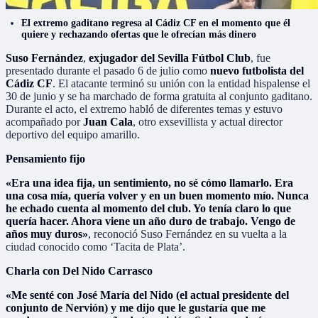
El extremo gaditano regresa al Cádiz CF en el momento que él
quiere y rechazando ofertas que le ofrecían más dinero
Suso Fernández
,
exjugador del Sevilla Fútbol Club
, fue
presentado durante el pasado 6 de julio como
nuevo futbolista del
Cádiz CF
. El atacante terminó su unión con la entidad hispalense el
30 de junio y se ha marchado de forma gratuita al conjunto gaditano.
Durante el acto, el extremo habló de diferentes temas y estuvo
acompañado por
Juan Cala
, otro exsevillista y actual director
deportivo del equipo amarillo.
Pensamiento fijo
«Era una idea fija, un sentimiento, no sé cómo llamarlo. Era
una cosa mía, quería volver y en un buen momento mío. Nunca
he echado cuenta al momento del club. Yo tenía claro lo que
quería hacer. Ahora viene un año duro de trabajo. Vengo de
años muy duros»
, reconoció Suso Fernández en su vuelta a la
ciudad conocido como ‘Tacita de Plata’.
Charla con Del Nido Carrasco
«Me senté con José María del Nido (el actual presidente del
conjunto de Nervión) y me dijo que le gustaría que me