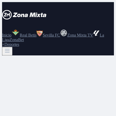
Inicio
Real Betis
Sevilla FC
Zona Mixta TV
La
Liga
ZonaBet
+Deportes