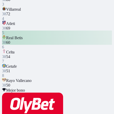
3
Villarreal
38
72
4
Atleti
38
69
5
Real Betis
38
60
6
Celta
38
54
7
Getafe
38
51
8
Rayo Vallecano
38
50
Mejor bono