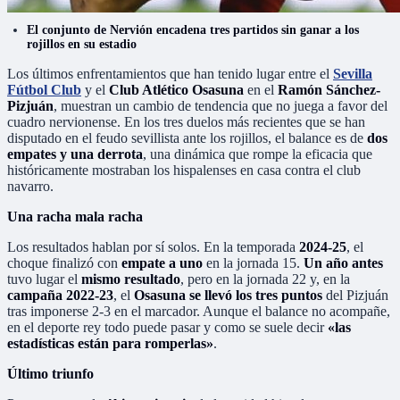
El conjunto de Nervión encadena tres partidos sin ganar a los
rojillos en su estadio
Los últimos enfrentamientos que han tenido lugar entre el
Sevilla
Fútbol Club
y el
Club Atlético Osasuna
en el
Ramón Sánchez-
Pizjuán
, muestran un cambio de tendencia que no juega a favor del
cuadro nervionense. En los tres duelos más recientes que se han
disputado en el feudo sevillista ante los rojillos, el balance es de
dos
empates y una derrota
, una dinámica que rompe la eficacia que
históricamente mostraban los hispalenses en casa contra el club
navarro.
Una racha mala racha
Los resultados hablan por sí solos. En la temporada
2024-25
, el
choque finalizó con
empate a uno
en la jornada 15.
Un año antes
tuvo lugar el
mismo resultado
, pero en la jornada 22 y, en la
campaña 2022-23
, el
Osasuna se llevó los tres puntos
del Pizjuán
tras imponerse 2-3 en el marcador. Aunque el balance no acompañe,
en el deporte rey todo puede pasar y como se suele decir
«las
estadísticas están para romperlas»
.
Último triunfo