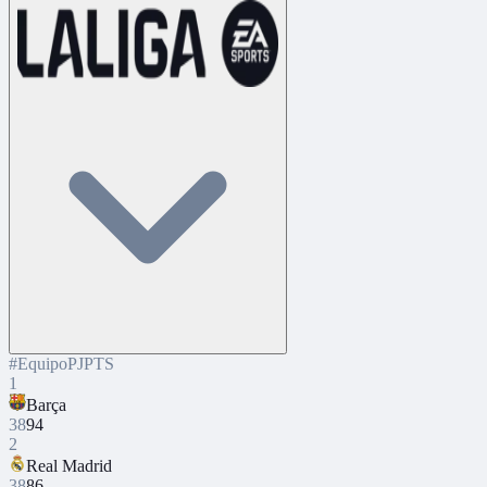
#
Equipo
PJ
PTS
1
Barça
38
94
2
Real Madrid
38
86