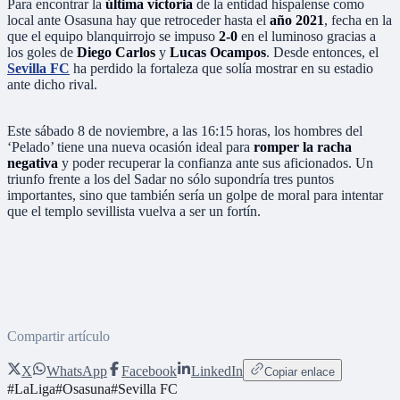
Para encontrar la
última victoria
de la entidad hispalense como
local ante Osasuna hay que retroceder hasta el
año 2021
, fecha en la
que el equipo blanquirrojo se impuso
2-0
en el luminoso gracias a
los goles de
Diego Carlos
y
Lucas Ocampos
. Desde entonces, el
Sevilla FC
ha perdido la fortaleza que solía mostrar en su estadio
ante dicho rival.
Este sábado 8 de noviembre, a las 16:15 horas, los hombres del
‘Pelado’ tiene una nueva ocasión ideal para
romper la racha
negativa
y poder recuperar la confianza ante sus aficionados. Un
triunfo frente a los del Sadar no sólo supondría tres puntos
importantes, sino que también sería un golpe de moral para intentar
que el templo sevillista vuelva a ser un fortín.
Compartir artículo
X
WhatsApp
Facebook
LinkedIn
Copiar enlace
#
LaLiga
#
Osasuna
#
Sevilla FC