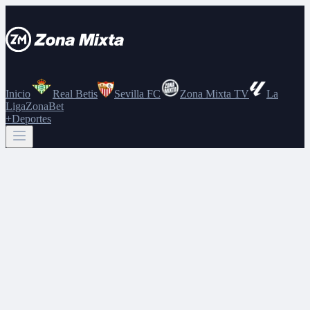
Inicio
Real Betis
Sevilla FC
Zona Mixta TV
La
Liga
ZonaBet
+Deportes