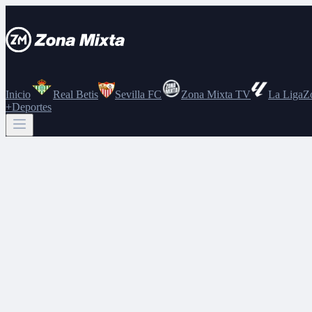
Inicio
Real Betis
Sevilla FC
Zona Mixta TV
La Liga
Z
+Deportes