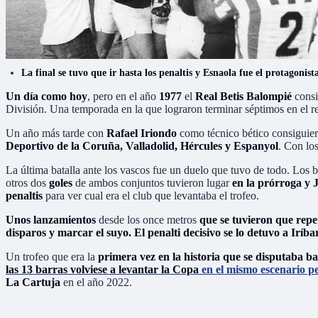
La final se tuvo que ir hasta los penaltis y Esnaola fue el protagonist
Un día como hoy
, pero en el año
1977
el
Real Betis Balompié
consi
División. Una temporada en la que lograron terminar séptimos en el r
Un año más tarde con
Rafael Iriondo
como técnico bético consiguiero
Deportivo de la Coruña, Valladolid, Hércules y Espanyol
. Con los
La última batalla ante los vascos fue un duelo que tuvo de todo. Los b
otros dos
goles
de ambos conjuntos tuvieron lugar
en la prórroga y J
penaltis
para ver cual era el club que levantaba el trofeo.
Unos lanzamientos
desde los once metros
que se tuvieron que repe
disparos y marcar el suyo. El penalti decisivo se lo detuvo a Iríba
Un trofeo que era la
primera vez en la historia que se disputaba b
las 13 barras volviese a levantar la Copa
en el mismo escenario pe
La Cartuja
en el año 2022.