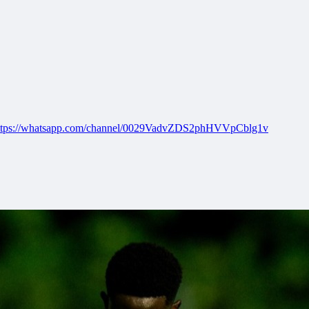
ttps://whatsapp.com/channel/0029VadvZDS2phHVVpCblg1v