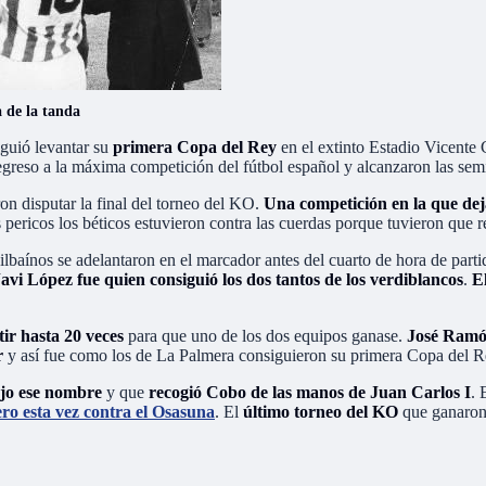
a de la tanda
guió levantar su
primera Copa del Rey
en el extinto Estadio Vicente
egreso a la máxima competición del fútbol español y alcanzaron las se
n disputar la final del torneo del KO.
Una competición en la que dej
 pericos los béticos estuvieron contra las cuerdas porque tuvieron que r
ilbaínos se adelantaron en el marcador antes del cuarto de hora de parti
avi López fue quien consiguió los dos tantos de los verdiblancos
.
E
tir hasta 20 veces
para que uno de los dos equipos ganase.
José Ramón
r
y así fue como los de La Palmera consiguieron su primera Copa del R
ajo ese nombre
y que
recogió Cobo de las manos de Juan Carlos I
. 
ro esta vez contra el Osasuna
. El
último torneo del KO
que ganaron 