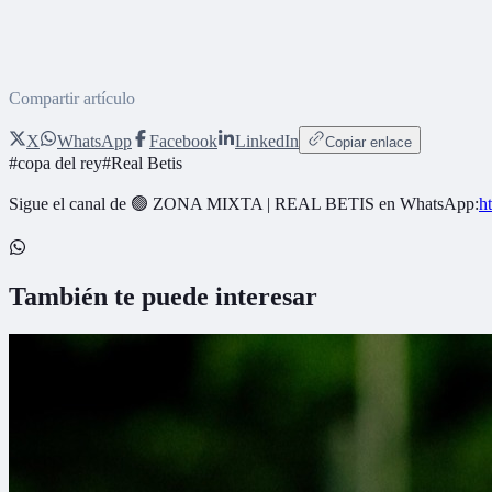
Compartir artículo
X
WhatsApp
Facebook
LinkedIn
Copiar enlace
#
copa del rey
#
Real Betis
Sigue el canal de
🟢 ZONA MIXTA | REAL BETIS
en WhatsApp:
h
También te puede interesar