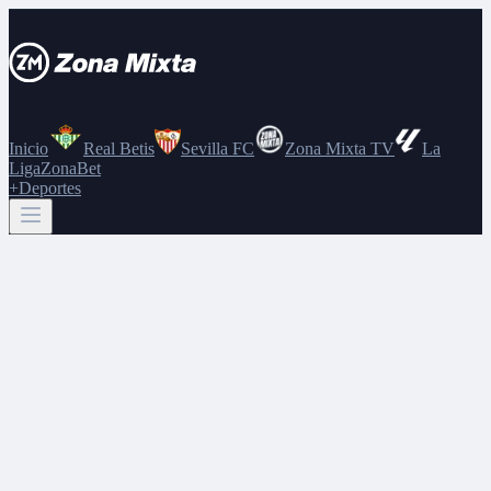
Inicio
Real Betis
Sevilla FC
Zona Mixta TV
La
Liga
ZonaBet
+Deportes