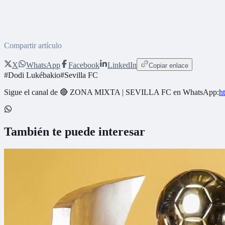
Compartir artículo
X
WhatsApp
Facebook
LinkedIn
Copiar enlace
#
Dodi Lukébakio
#
Sevilla FC
Sigue el canal de
🔴 ZONA MIXTA | SEVILLA FC
en WhatsApp:
h
También te puede interesar