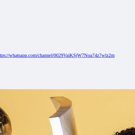
ttps://whatsapp.com/channel/0029VaiKSjW7Noa74z7wlz2m