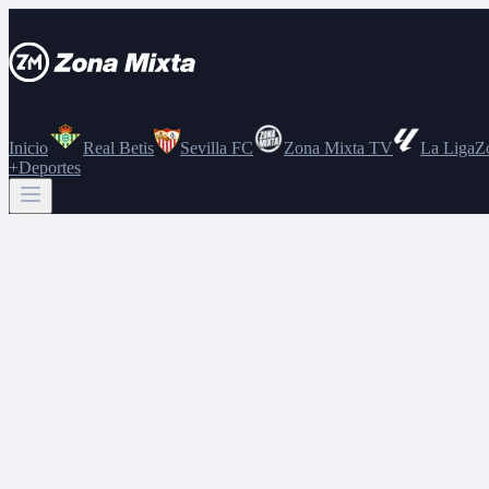
Inicio
Real Betis
Sevilla FC
Zona Mixta TV
La Liga
Z
+Deportes