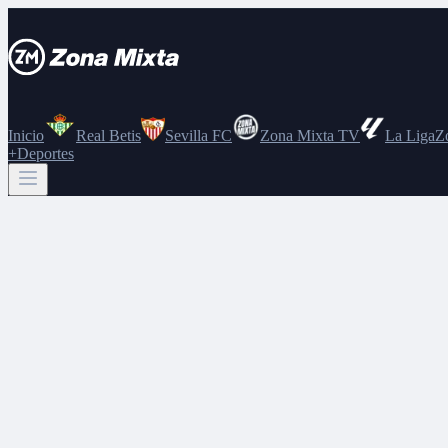
Inicio
Real Betis
Sevilla FC
Zona Mixta TV
La Liga
Z
+Deportes