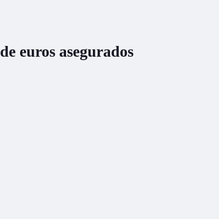
 de euros asegurados